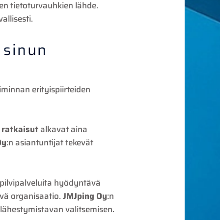
inen tietoturvauhkien lähde.
llisesti.
 sinun
iminnan erityispiirteiden
 ratkaisut
alkavat aina
Oy
:n asiantuntijat tekevät
 pilvipalveluita hyödyntävä
tävä organisaatio.
JMJping Oy
:n
an lähestymistavan valitsemisen.