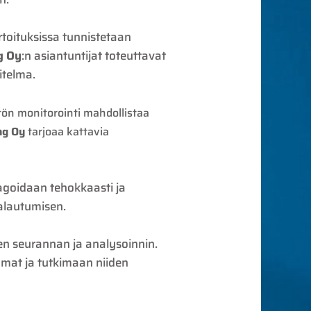
rtoituksissa tunnistetaan
g Oy
:n asiantuntijat toteuttavat
itelma.
stön monitorointi mahdollistaa
ng Oy
tarjoaa kattavia
eagoidaan tehokkaasti ja
alautumisen.
ien seurannan ja analysoinnin.
mat ja tutkimaan niiden