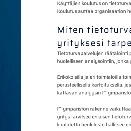
Käyttäjien koulutus on tietoturvan
Koulutus auttaa organisaation he
Miten tietoturv
yrityksesi tarpe
Tietoturvapalvelujen räätälöinti 
huolelliseen analysointiin, jonka
Erikokoisilla ja eri toimialoilla to
perusteellisella kartoituksella, jos
kattavan analyysin IT-ympäristöst
IT-ympäristön rakenne vaikuttaa 
yritys tarvitsee erilaisen tietot
koulutettu henkilöstö hallitsee e