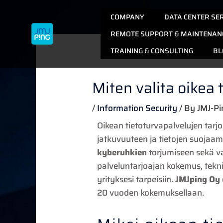
Skip
COMPANY
DATA CENTER SE
to
content
REMOTE SUPPORT & MAINTENAN
TRAINING & CONSULTING
BL
Miten valita oikea 
/
Information Security
/ By
JMJ-Pi
Oikean tietoturvapalvelujen tarjo
jatkuvuuteen ja tietojen suojaa
kyberuhkien
torjumiseen sekä va
palveluntarjoajan kokemus, tekn
yrityksesi tarpeisiin.
JMJping Oy
20 vuoden kokemuksellaan.