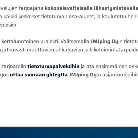
lvelujen tarjoajana
kokonaisvaltaisella lähestymistavall
a kaikki keskeiset tietoturvan osa-alueet, ja koulutettu he
rpeisiin.
i kertaluontoinen projekti. Valitsemalla
JMJping Oy
:n tieto
yy jatkuvasti muuttuvien uhkakuvien ja liiketoimintatarpei
n tarjoamiin
tietoturvapalveluihin
ja ota ensimmäinen aske
 myös
ottaa suoraan yhteyttä
JMJping Oy
:n asiantuntijoihi