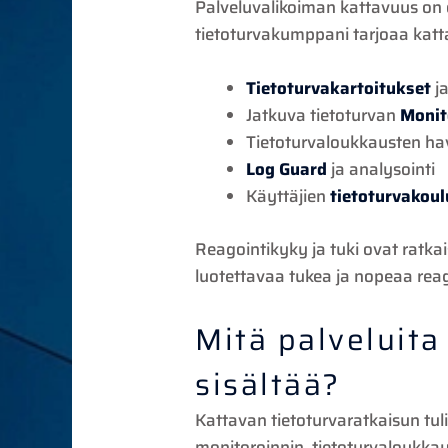
Palveluvalikoiman kattavuus on o
tietoturvakumppani tarjoaa katta
Tietoturvakartoitukset
j
Jatkuva tietoturvan
Monit
Tietoturvaloukkausten hav
Log Guard
ja analysointi
Käyttäjien
tietoturvakoul
Reagointikyky ja tuki ovat ratkais
luotettavaa tukea ja nopeaa reag
Mitä palveluita
sisältää?
Kattavan tietoturvaratkaisun tuli
monitoroinnin, tietoturvaloukkau