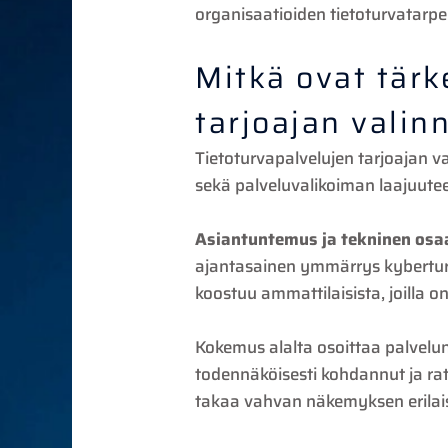
organisaatioiden tietoturvatarpe
Mitkä ovat tärk
tarjoajan valin
Tietoturvapalvelujen tarjoajan v
sekä palveluvalikoiman laajuuteen
Asiantuntemus ja tekninen os
ajantasainen ymmärrys kyberturva
koostuu ammattilaisista, joilla on 
Kokemus alalta osoittaa palvelu
todennäköisesti kohdannut ja rat
takaa vahvan näkemyksen erilais