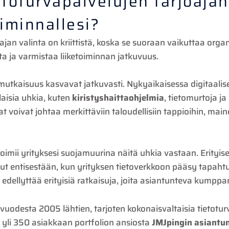
etoturvapalvelujen tarjoajan
toiminnallesi?
oajan valinta on kriittistä, koska se suoraan vaikuttaa org
lta ja varmistaa liiketoiminnan jatkuvuus.
utkaisuus kasvavat jatkuvasti. Nykyaikaisessa digitaali
ilaisia uhkia, kuten
kiristyshaittaohjelmia
, tietomurtoja ja
voivat johtaa merkittäviin taloudellisiin tappioihin, main
imii yrityksesi suojamuurina näitä uhkia vastaan. Erityis
ut entisestään, kun yrityksen tietoverkkoon pääsy tapahtuu 
y
edellyttää erityisiä ratkaisuja, joita asiantunteva kumppan
 vuodesta 2005 lähtien, tarjoten kokonaisvaltaisia tietoturv
a yli 350 asiakkaan portfolion ansiosta
JMJpingin asiantun