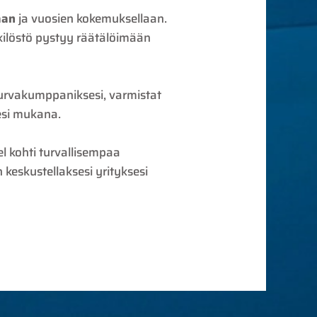
aan
ja vuosien kokemuksellaan.
nkilöstö pystyy räätälöimään
turvakumppaniksesi, varmistat
desi mukana.
l kohti turvallisempaa
n keskustellaksesi yrityksesi