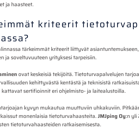
et ja haasteet.
eimmät kriteerit tietoturva
nassa?
alinnassa tärkeimmät kriteerit liittyvät asiantuntemukseen,
 ja soveltuvuuteen yrityksesi tarpeisiin.
aaminen
ovat keskeisiä tekijöitä. Tietoturvapalvelujen tarjoa
llisuuden kehittyvästä kentästä ja teknisistä ratkaisuist
kattavat sertifioinnit eri ohjelmisto- ja laitealustoilla.
ntarjoajan kyvyn mukautua muuttuviin uhkakuviin. Pitkään
kaissut monenlaisia tietoturvahaasteita.
JMJping Oy
:n yl
ten tietoturvahaasteiden ratkaisemisesta.