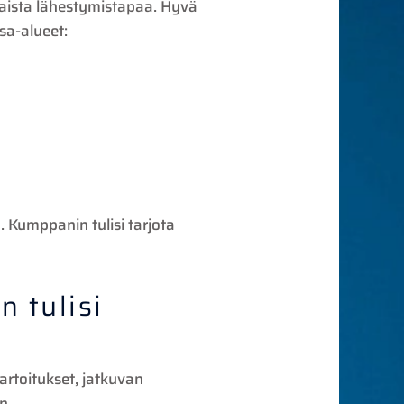
ltaista lähestymistapaa. Hyvä
sa-alueet:
a. Kumppanin tulisi tarjota
n tulisi
kartoitukset, jatkuvan
n.