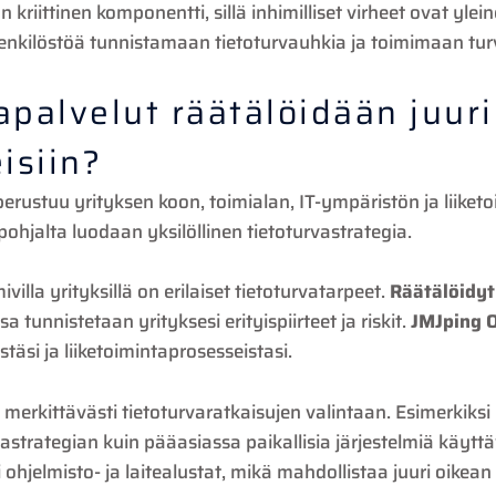
 kriittinen komponentti, sillä inhimilliset virheet ovat yle
nkilöstöä tunnistamaan tietoturvauhkia ja toimimaan turva
apalvelut räätälöidään juuri
isiin?
perustuu yrityksen koon, toimialan, IT-ympäristön ja liiketo
 pohjalta luodaan yksilöllinen tietoturvastrategia.
imivilla yrityksillä on erilaiset tietoturvatarpeet.
Räätälöidyt
sa tunnistetaan yrityksesi erityispiirteet ja riskit.
JMJping 
äsi ja liiketoimintaprosesseistasi.
merkittävästi tietoturvaratkaisujen valintaan. Esimerkiksi
urvastrategian kuin pääasiassa paikallisia järjestelmiä käyt
ri ohjelmisto- ja laitealustat, mikä mahdollistaa juuri oike