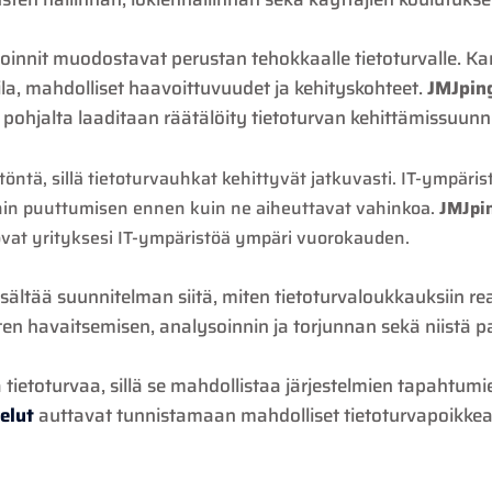
toinnit muodostavat perustan tehokkaalle tietoturvalle. Ka
ila, mahdolliset haavoittuvuudet ja kehityskohteet.
JMJpin
en pohjalta laaditaan räätälöity tietoturvan kehittämissuunn
öntä, sillä tietoturvauhkat kehittyvät jatkuvasti. IT-ympäri
hin puuttumisen ennen kuin ne aiheuttavat vahinkoa.
JMJpi
vovat yrityksesi IT-ympäristöä ympäri vuorokauden.
isältää suunnitelman siitä, miten tietoturvaloukkauksiin r
en havaitsemisen, analysoinnin ja torjunnan sekä niistä p
 tietoturvaa, sillä se mahdollistaa järjestelmien tapahtum
elut
auttavat tunnistamaan mahdolliset tietoturvapoikkea