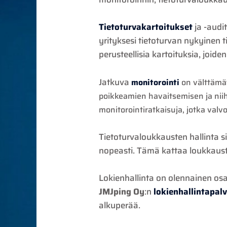
Tietoturvakartoitukset
ja -audi
yrityksesi tietoturvan nykyinen t
perusteellisia kartoituksia, joid
Jatkuva
monitorointi
on välttämät
poikkeamien havaitsemisen ja nii
monitorointiratkaisuja, jotka val
Tietoturvaloukkausten hallinta s
nopeasti. Tämä kattaa loukkaust
Lokienhallinta on olennainen osa
JMJping Oy
:n
lokienhallintapalv
alkuperää.