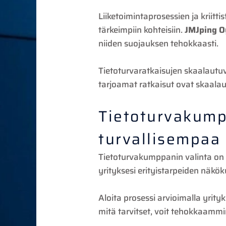
Liiketoimintaprosessien ja kriitt
tärkeimpiin kohteisiin.
JMJping O
niiden suojauksen tehokkaasti.
Tietoturvaratkaisujen skaalautuv
tarjoamat ratkaisut ovat skaalau
Tietoturvakumpp
turvallisempaa 
Tietoturvakumppanin valinta on st
yrityksesi erityistarpeiden näkö
Aloita prosessi arvioimalla yrity
mitä tarvitset, voit tehokkaammin