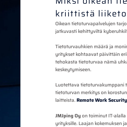
Miksi oikean ti
kriittistä liike
Oikean tietoturvapalvelujen tarj
jatkuvasti kehittyviltä kyberuhki
Tietoturvauhkien määrä ja monim
yritykset kohtaavat päivittäin er
tehokasta tietoturvaa nämä uhkat 
keskeytymiseen.
Luotettava tietoturvakumppani to
tietoturvan merkitys on korostun
laitteista.
Remote Work Securit
JMJping Oy
on toiminut IT-alalla
yrityksille. Laajan kokemuksen j