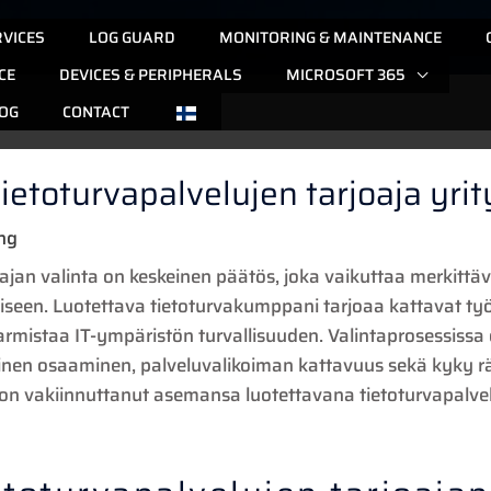
RVICES
LOG GUARD
MONITORING & MAINTENANCE
CE
DEVICES & PERIPHERALS
MICROSOFT 365
OG
CONTACT
tietoturvapalvelujen tarjoaja yrit
ng
ajan valinta on keskeinen päätös, joka vaikuttaa merkittävä
miseen. Luotettava tietoturvakumppani tarjoaa kattavat t
rmistaa IT-ympäristön turvallisuuden. Valintaprosessiss
inen osaaminen, palveluvalikoiman kattavuus sekä kyky rää
on vakiinnuttanut asemansa luotettavana tietoturvapalvel