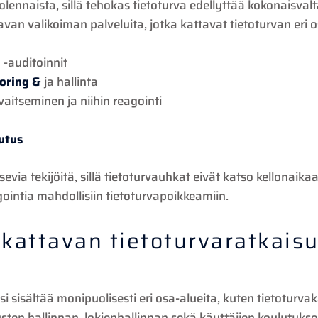
lennaista, sillä tehokas tietoturva edellyttää kokonaisva
van valikoiman palveluita, jotka kattavat tietoturvan eri o
a -auditoinnit
oring &
ja hallinta
aitseminen ja niihin reagointi
utus
evia tekijöitä, sillä tietoturvauhkat eivät katso kellonaika
ointia mahdollisiin tietoturvapoikkeamiin.
 kattavan tietoturvaratkaisu
si sisältää monipuolisesti eri osa-alueita, kuten tietoturva
sten hallinnan, lokienhallinnan sekä käyttäjien koulutukse