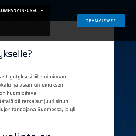
COMPANY INFOSEC
TEAMVIEWER
ykselle?
sti yrityksesi liiketoiminnan
yökalut ja asiantuntemuksen
a on huomioitava
tälöidä ratkaisut juuri sinun
ujen tarjoajana Suomessa, jo yli