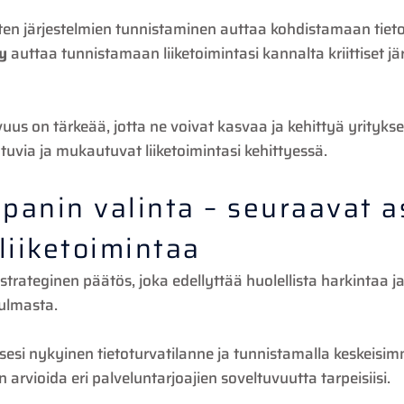
isten järjestelmien tunnistaminen auttaa kohdistamaan tieto
y
auttaa tunnistamaan liiketoimintasi kannalta kriittiset j
uus on tärkeää, jotta ne voivat kasvaa ja kehittyä yrityk
tuvia ja mukautuvat liiketoimintasi kehittyessä.
anin valinta – seuraavat a
liiketoimintaa
rateginen päätös, joka edellyttää huolellista harkintaa ja
kulmasta.
ksesi nykyinen tietoturvatilanne ja tunnistamalla keskeisi
 arvioida eri palveluntarjoajien soveltuvuutta tarpeisiisi.