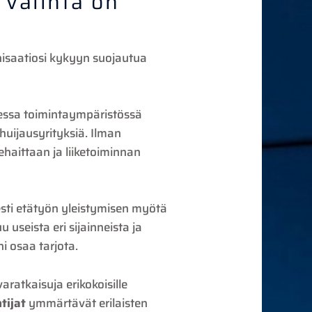
 valinta on
anisaatiosi kykyyn suojautua
sessa toimintaympäristössä
 huijausyrityksiä. Ilman
ehaittaan ja liiketoiminnan
esti etätyön yleistymisen myötä
useista eri sijainneista ja
i osaa tarjota.
aratkaisuja erikokoisille
tijat
ymmärtävät erilaisten