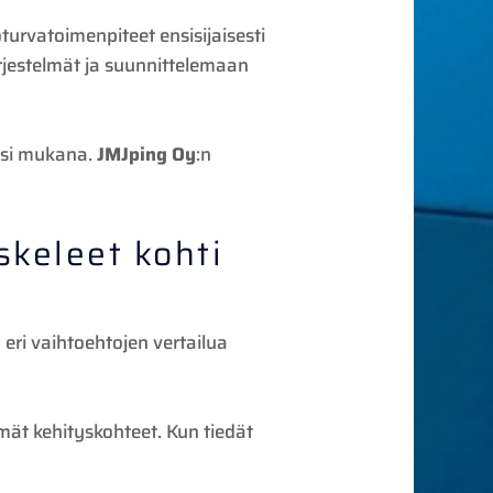
turvatoimenpiteet ensisijaisesti
ärjestelmät ja suunnittelemaan
sesi mukana.
JMJping Oy
:n
skeleet kohti
 eri vaihtoehtojen vertailua
mmät kehityskohteet. Kun tiedät