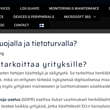
RVICES
LOG GUARD
MONITORING & MAINTENANCE
CE
DEVICES & PERIPHERALS
MICROSOFT 365
OG
CONTACT
ojalla ja tietoturvalla?
ng
tarkoittaa yrityksille?
sten tietojen käsittelyä ja säilytystä. Se tarkoittaa henkil
ä, mikä on erityisen tärkeää nykyisessä digitaalisessa maai
yy myös yrityksen maineeseen ja luottamukseen asiakkaide
uoja-asetus
(GDPR) asettaa tiukat vaatimukset henkilökohtai
koskee kaikkia yrityksiä, jotka käsittelevät EU:n kansalaiste