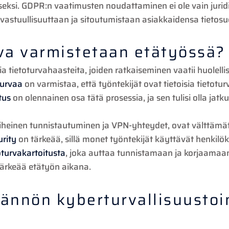
iseksi. GDPR:n vaatimusten noudattaminen ei ole vain juri
a vastuullisuuttaan ja sitoutumistaan asiakkaidensa tietos
rva varmistetaan etätyössä?
tietoturvahaasteita, joiden ratkaiseminen vaatii huolellis
turvaa
on varmistaa, että työntekijät ovat tietoisia tietot
tus
on olennainen osa tätä prosessia, ja sen tulisi olla jatk
aiheinen tunnistautuminen ja VPN-yhteydet, ovat välttämät
urity
on tärkeää, sillä monet työntekijät käyttävät henkilöko
oturvakartoitusta
, joka auttaa tunnistamaan ja korjaamaa
 tärkeää etätyön aikana.
tännön kyberturvallisuusto