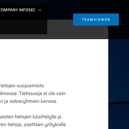
COMPANY INFOSEC
TEAMVIEWER
ötietojen suojaamista
lmassa. Tietosuoja ei ole vain
n ja sidosryhmien kanssa.
sten tietojen käsittelylle ja
n tietoja, asettaen yrityksille