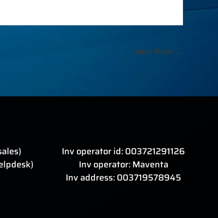
Next Post
→
sales)
Inv operator id: 003721291126
elpdesk)
Inv operator: Maventa
Inv address: 003719578945