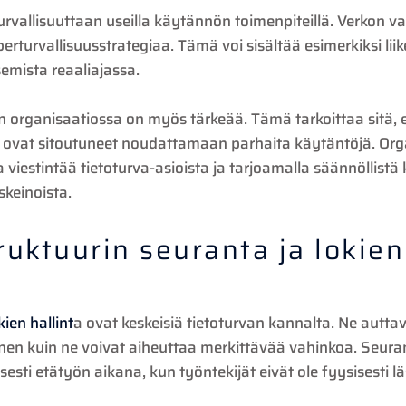
urvallisuuttaan useilla käytännön toimenpiteillä. Verkon v
erturvallisuusstrategiaa. Tämä voi sisältää esimerkiksi lii
semista reaaliajassa.
 organisaatiossa on myös tärkeää. Tämä tarkoittaa sitä, ett
he ovat sitoutuneet noudattamaan parhaita käytäntöjä. Orga
viestintää tietoturva-asioista ja tarjoamalla säännöllistä 
skeinoista.
ruktuurin seuranta ja lokien
kien hallint
a ovat keskeisiä tietoturvan kannalta. Ne autt
en kuin ne voivat aiheuttaa merkittävää vahinkoa. Seura
sesti etätyön aikana, kun työntekijät eivät ole fyysisesti l