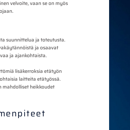
dinen velvoite, vaan se on myös
uojaan.
ta suunnittelua ja toteutusta.
urvakäytännöistä ja osaavat
uvaa ja ajankohtaista.
tömiä lisäkerroksia etätyön
htaisia laitteita etätyössä.
n mahdolliset heikkoudet
imenpiteet