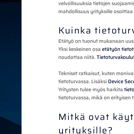
velvollisuuksia tietojen suojaam
mahdollisuus yrityksille osoitta
Kuinka tietotu
Etätyö on tuonut mukanaan uusia 
Yksi keskeinen osa
etätyön tieto
noudattaa niitä.
Tietoturvakoulu
Tekniset ratkaisut, kuten moniv
tietoturvassa. Lisäksi
Device Sec
Yritysten tulee myös harkita
tiet
tietoturvassa, mikä on erityisen
Mitkä ovat käy
yrityksille?