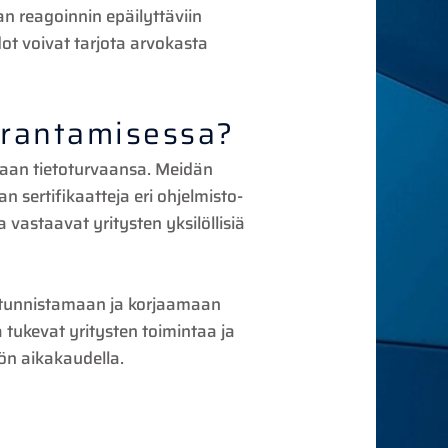
n reagoinnin epäilyttäviin
dot voivat tarjota arvokasta
arantamisessa?
amaan tietoturvaansa. Meidän
 sertifikaatteja eri ohjelmisto-
 vastaavat yritysten yksilöllisiä
a tunnistamaan ja korjaamaan
 tukevat yritysten toimintaa ja
yön aikakaudella.