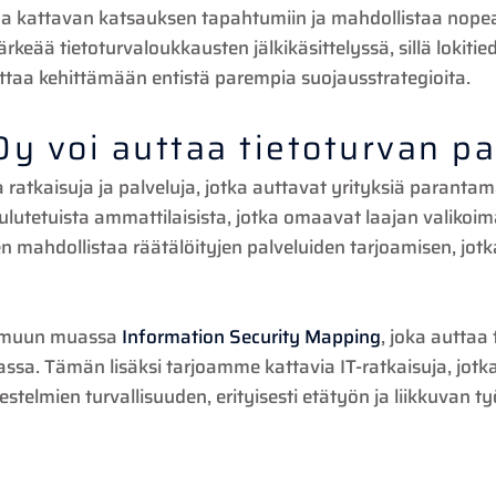
oaa kattavan katsauksen tapahtumiin ja mahdollistaa nopea
ärkeää tietoturvaloukkausten jälkikäsittelyssä, sillä lokitie
ttaa kehittämään entistä parempia suojausstrategioita.
Oy voi auttaa tietoturvan p
 ratkaisuja ja palveluja, jotka auttavat yrityksiä parant
utetuista ammattilaisista, jotka omaavat laajan valikoiman
n mahdollistaa räätälöityjen palveluiden tarjoamisen, jotka
 muun muassa
Information Security Mapping
, joka autta
assa. Tämän lisäksi tarjoamme kattavia IT-ratkaisuja, jotka
jestelmien turvallisuuden, erityisesti etätyön ja liikkuvan t