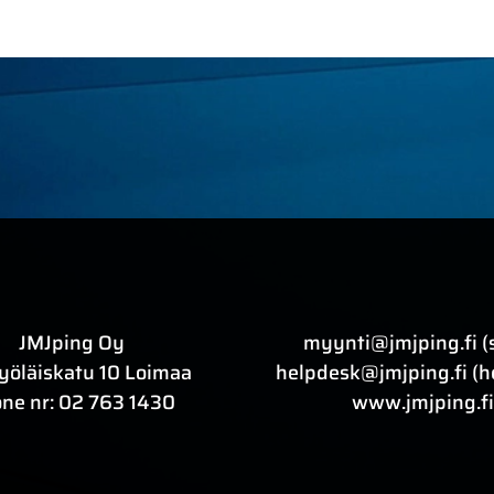
JMJping Oy
myynti@jmjping.fi (
yöläiskatu 10 Loimaa
helpdesk@jmjping.fi (h
ne nr:
02 763 1430
www.jmjping.fi