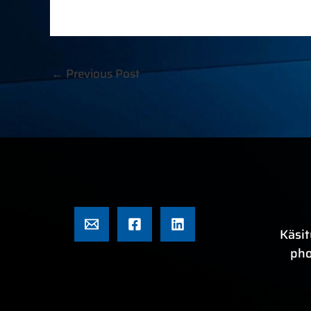
←
Previous Post
Käsit
pho