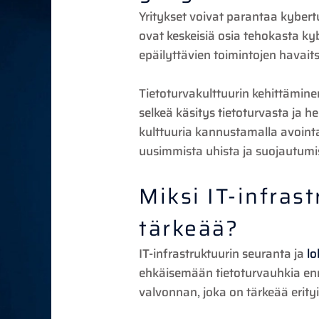
Yritykset voivat parantaa kybert
ovat keskeisiä osia tehokasta kyb
epäilyttävien toimintojen havait
Tietoturvakulttuurin kehittäminen
selkeä käsitys tietoturvasta ja 
kulttuuria kannustamalla avointa 
uusimmista uhista ja suojautumi
Miksi IT-infrast
tärkeää?
IT-infrastruktuurin seuranta ja
lo
ehkäisemään tietoturvauhkia enn
valvonnan, joka on tärkeää erityi