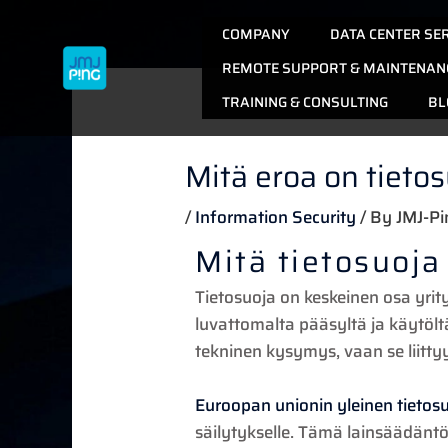
Skip
COMPANY
DATA CENTER SE
to
content
REMOTE SUPPORT & MAINTENAN
TRAINING & CONSULTING
BL
Mitä eroa on tietosu
/
Information Security
/ By
JMJ-Pi
Mitä tietosuoja 
Tietosuoja on keskeinen osa yrity
luvattomalta pääsyltä ja käytölt
tekninen kysymys, vaan se liitt
Euroopan unionin yleinen tietos
säilytykselle. Tämä lainsäädäntö 