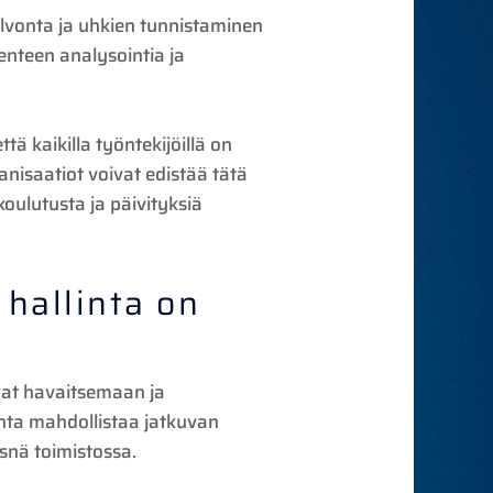
alvonta ja uhkien tunnistaminen
kenteen analysointia ja
ä kaikilla työntekijöillä on
nisaatiot voivat edistää tätä
koulutusta ja päivityksiä
 hallinta on
avat havaitsemaan ja
nta mahdollistaa jatkuvan
äsnä toimistossa.