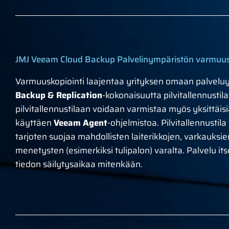
JMJ Veeam Cloud Backup Palvelinympäristön varmuus
Varmuuskopiointi laajentaa yrityksen omaan palvel
Backup & Replication
-kokonaisuutta pilvitallennustil
pilvitallennustilaan voidaan varmistaa myös yksittäisiä
käyttäen
Veeam Agent
-ohjelmistoa. Pilvitallennustila
tarjoten suojaa mahdollisten laiterikkojen, varkauksie
menetysten (esimerkiksi tulipalon) varalta. Palvelu it
tiedon säilytysaikaa mitenkään.