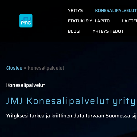
Siirry
YRITYS
KONESALIPALVELUT
sisältöön
ETÄTUKI & YLLÄPITO
LAITTE
BLOGI
YHTEYSTIEDOT
Etusivu
»
Konesalipalvelut
Konesalipalvelut
JMJ Konesalipalvelut yrity
Yrityksesi tärkeä ja kriittinen data turvaan Suomessa si