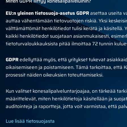
Miten GDPR liittyy konesalipalveluihin?
EU:n yleinen tietosuoja-asetus GDPR
asettaa useita va
auttaa vähentämään tietovuotojen riskiä. Yksi keskeisi
välttämättömät henkilötiedot tulisi kerätä ja käsitellä
kaikki henkilötiedot suojataan asianmukaisesti, esimerki
tietoturvaloukkauksista pitää ilmoittaa 72 tunnin kulue
GDPR
edellyttää myös, että yritykset tukevat asiakkai
oikaisemiseen ja poistamiseen. Tämä tarkoittaa, että K
prosessit näiden oikeuksien toteuttamiseksi.
Kun valitset konesalipalveluntarjoajaa, on tärkeää tarki
määrittelevät, miten henkilötietoja käsitellään ja suoja
auditointeja ja raportteja, jotta voit varmistaa, että p
Lue lisää tietosuojasta