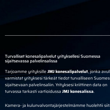
Turvalliset konesalipalvelut yrityksellesi Suomessa
sijaitsevassa palvelinsalissa
Tarjoamme yrityksille
JMJ konesalipalvelut
, jonka avul
varmistat yrityksesi tärkeät tiedot turvalliseen Suome
sijaitsevaan palvelinsaliin. Yrityksesi kriittinen data on
turvassa tarkasti vartioidussa
JMJ konesalissa
.
Kamera- ja kulunvalvontajärjestelmämme huolehtii siit