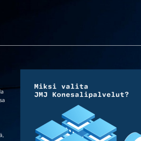
la
ssa
ä,