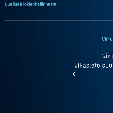
Lue lisää lokienhallinnasta
Virtu
teetti on näppärästi
Vir
sit räätälöidään
vikasietoisuu
mukaisesti.