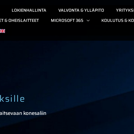
LOKIENHALLINTA
VALVONTA & YLLÄPITO
YRITYKS
ET & OHEISLAITTEET
MICROSOFT 365
KOULUTUS & KO
ksille
jaitsevaan konesaliin