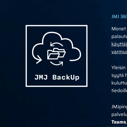
JMJ 36
Monet 
palautu
käyttäj
varmuu
Yleisin
syytä 
kuluttu
tiedoil
JMJping
palvelu
Teams