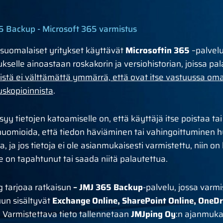
5 Backup - Microsoft 365 varmistus
suomalaiset yritykset käyttävät
Microsoftin 365
–palvelu
kselle ainoastaan roskakorin ja versiohistorian, joissa pa
istä ei välttämättä ymmärrä, että ovat itse vastuussa om
skopioinnista
.
 syy tietojen katoamiselle on, että käyttäjä itse poistaa tai 
huomioida, että tiedon häviäminen tai vahingoittuminen
a, ja jos tietoja ei ole asianmukaisesti varmistettu, niin 
le on tapahtunut tai saada niitä palautettua.
 tarjoaa ratkaisun
– JMJ 365 Backup
-palvelu, jossa varm
un sisältyvät
Exchange Online, SharePoint Online, OneDr
. Varmistettava tieto tallennetaan
JMJping Oy
:n ajanmuka