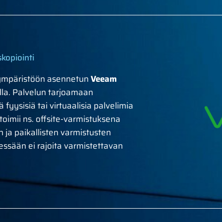
kopiointi
uympäristöön asennetun
Veeam
alla. Palvelun tarjoamaan
 fyysisiä tai virtuaalisia palvelimia
 toimii ns. offsite-varmistuksena
n ja paikallisten varmistusten
sessään ei rajoita varmistettavan