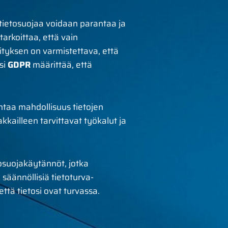
 tietosuojaa voidaan parantaa ja
arkoittaa, että vain
rityksen on varmistettava, että
si
GDPR
määrittää, että
ntaa mahdollisuus tietojen
kailleen tarvittavat työkalut ja
tosuojakäytännöt, jotka
 säännöllisiä tietoturva-
että tietosi ovat turvassa.