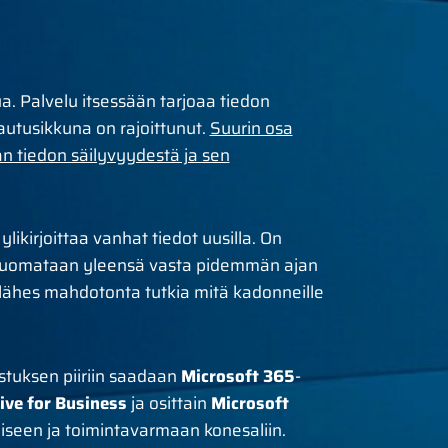
a. Palvelu itsessään tarjoaa tiedon
lautusikkuna on rajoittunut.
Suurin osa
an tiedon säilyvyydestä ja sen
ylikirjoittaa vanhat tiedot uusilla. On
 huomataan yleensä vasta pidemmän ajan
on lähes mahdotonta tutkia mitä kadonneille
istuksen piiriin saadaan
Microsoft 365
-
ive for Business
ja osittain
Microsoft
iseen ja toimintavarmaan konesaliin.