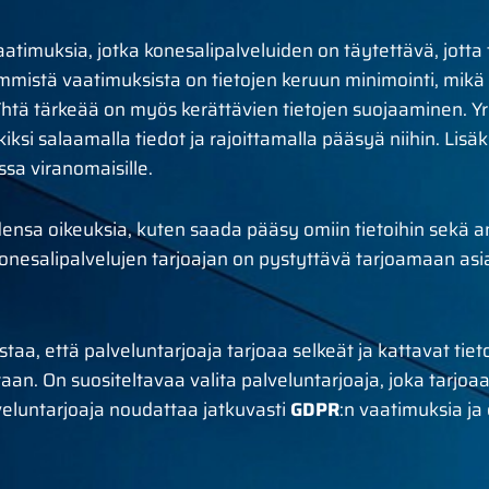
atimuksia, jotka konesalipalveluiden on täytettävä, jotta
mmistä vaatimuksista on tietojen keruun minimointi, mikä t
. Yhtä tärkeää on myös kerättävien tietojen suojaaminen. Y
ksi salaamalla tiedot ja rajoittamalla pääsyä niihin. Lisäk
ssa viranomaisille.
densa oikeuksia, kuten saada pääsy omiin tietoihin sekä a
onesalipalvelujen tarjoajan on pystyttävä tarjoamaan asiak
staa, että palveluntarjoaja tarjoaa selkeät ja kattavat tie
taan. On suositeltavaa valita palveluntarjoaja, joka tarjoaa
alveluntarjoaja noudattaa jatkuvasti
GDPR
:n vaatimuksia ja 