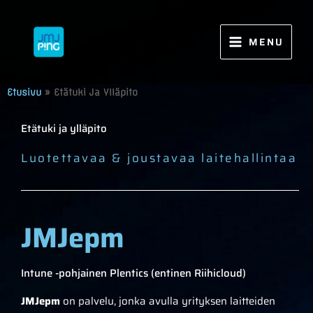
Siirry
sisältöön
MENU
Etusivu
»
Etätuki Ja Ylläpito
Etätuki ja ylläpito
Luotettavaa & joustavaa laitehallintaa
JMJepm
Intune -pohjainen Plentics (entinen Riihicloud)
JMJepm
on palvelu, jonka avulla yrityksen laitteiden