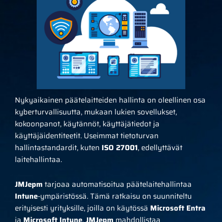
Nykyaikainen päätelaitteiden hallinta on oleellinen osa
kyberturvallisuutta, mukaan lukien sovellukset,
kokoonpanot, käytännöt, käyttäjätiedot ja
käyttäjäidentiteetit. Useimmat tietoturvan
hallintastandardit, kuten
ISO 27001
, edellyttävät
laitehallintaa.
JMJepm
tarjoaa automatisoitua päätelaitehallintaa
Intune
-ympäristössä. Tämä ratkaisu on suunniteltu
erityisesti yrityksille, joilla on käytössä
Microsoft Entra
ja
Microsoft Intune
.
JMJepm
mahdollistaa