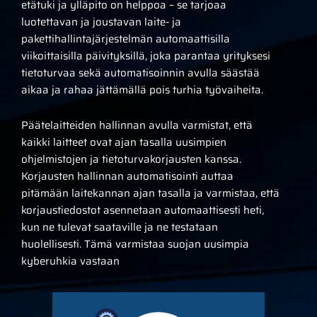
etätuki ja ylläpito on helppoa – se tarjoaa
luotettavan ja joustavan laite- ja
pakettihallintajärjestelmän automaattisilla
viikoittaisilla päivityksillä, joka parantaa yrityksesi
tietoturvaa sekä automatisoinnin avulla säästää
aikaa ja rahaa jättämällä pois turhia työvaiheita.
P
äätelaitteiden hallinnan avulla varmistat, että
kaikki laitteet ovat ajan tasalla uusimpien
ohjelmistojen ja tietoturvakorjausten kanssa.
Korjausten hallinnan automatisointi auttaa
pitämään laitekannan ajan tasalla ja varmistaa, että
korjaustiedostot asennetaan automaattisesti heti,
kun ne tulevat saataville ja ne testataan
huolellisesti. Tämä varmistaa suojan uusimpia
kyberuhkia vastaan