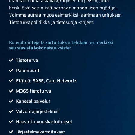
laaditaan aina asiakasyrityksen tarpeisiin, jotta
henkilöstö saa niistä parhaan mahdollisen hyödyn.
Voimme auttaa myös esimerkiksi laatimaan yrityksen
Tietoturvapolitiikka ja tietosuoja -ohjeet.
Konsultointeja & kartoituksia tehdään esimerkiksi
seuraavista kokonaisuuksista:
Tietoturva
Palomuurit
Etätyö: SASE, Cato Networks
M365 tietoturva
Konesalipalvelut
Valvontajärjestelmät
Haavoittuvuuskartoitukset
Järjestelmäkartoitukset