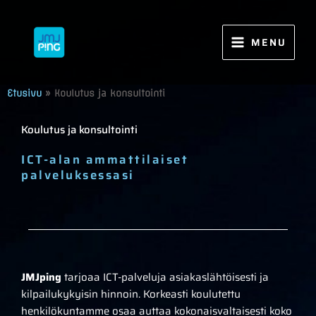
Siirry
sisältöön
MENU
Etusivu
»
Koulutus ja konsultointi
Koulutus ja konsultointi
ICT-alan ammattilaiset
palveluksessasi
JMJping
tarjoaa ICT-palveluja asiakaslähtöisesti ja
kilpailukykyisin hinnoin. Korkeasti koulutettu
henkilökuntamme osaa auttaa kokonaisvaltaisesti koko