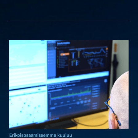
Erikoisosaamiseemme kuuluu