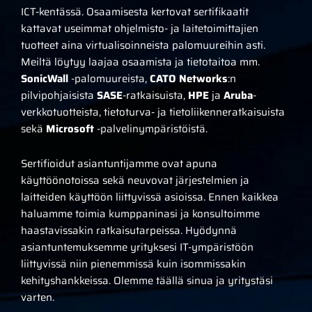
ICT-kentässä. Osaamisesta kertovat sertifikaatit
kattavat useimmat ohjelmisto- ja laitetoimittajien
tuotteet aina virtualisoinneista palomuureihin asti.
Meiltä löytyy laajaa osaamista ja tietotaitoa mm.
SonicWall
-palomuureista,
CATO Networks
:n
pilvipohjaisista
SASE
-ratkaisuista,
HPE
ja
Aruba
-
verkkotuotteista, tietoturva- ja tietoliikenneratkaisuista
sekä
Microsoft
-palvelinympäristöistä.
Sertifioidut asiantuntijamme ovat apuna
käyttöönotoissa sekä neuvovat järjestelmien ja
laitteiden käyttöön liittyvissä asioissa. Ennen kaikkea
haluamme toimia kumppaninasi ja konsultoimme
haastavissakin ratkaisutarpeissa. Hyödynnä
asiantuntemuksemme yrityksesi IT-ympäristöön
liittyvissä niin pienemmissä kuin isommissakin
kehityshankkeissa. Olemme täällä sinua ja yritystäsi
varten.