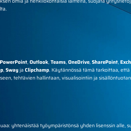
ksen omia ja henkilökohtaisia laitteita, suojata yritystieto
lta.
PowerPoint
,
Outlook
,
Teams
,
OneDrive
,
SharePoint
,
Exc
op
,
Sway
ja
Clipchamp
. Käytännössä tämä tarkoittaa, että 
en, tehtävien hallintaan, visualisointiin ja sisällöntuota
aluaa: yhtenäistää työympäristönsä yhden lisenssin alle, suo