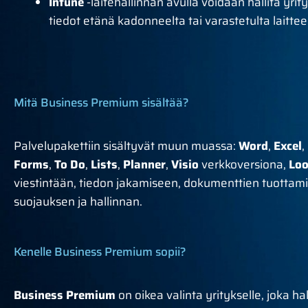
Intune
-laitehallinnan avulla voidaan hallita yrity
tiedot etänä kadonneelta tai varastetulta laittee
Mitä Business Premium sisältää?
Palvelupakettiin sisältyvät muun muassa:
Word
,
Excel
,
Forms
,
To Do
,
Lists
,
Planner
,
Visio
verkkoversiona,
Lo
viestintään, tiedon jakamiseen, dokumenttien tuottamise
suojauksen ja hallinnan.
Kenelle Business Premium sopii?
Business Premium
on oikea valinta yritykselle, joka h