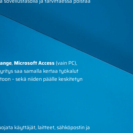
ja sovellustasolla ja tarvittaessa poistaa
hange
,
Microsoft Access
(vain PC),
yritys saa samalla kertaa työkalut
ntoon – sekä niiden päälle keskitetyn
jata käyttäjät, laitteet, sähköpostin ja