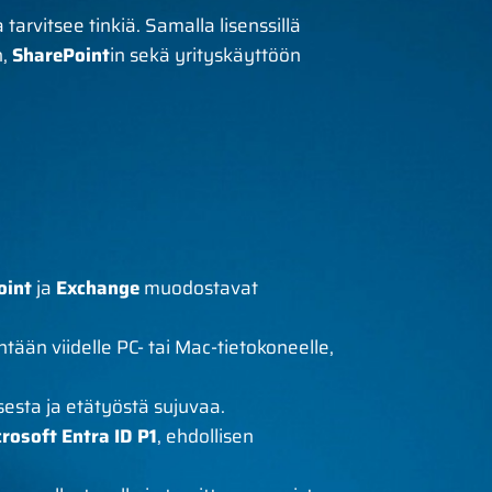
 tarvitsee tinkiä. Samalla lisenssillä
n,
SharePoint
in sekä yrityskäyttöön
oint
ja
Exchange
muodostavat
tään viidelle PC- tai Mac-tietokoneelle,
isesta ja etätyöstä sujuvaa.
rosoft Entra ID P1
, ehdollisen