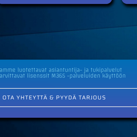
amme luotettavat asiantuntija- ja tukipalvelut
arvittavat lisenssit M365 -palveluiden käyttöön
OTA YHTEYTTÄ & PYYDÄ TARJOUS