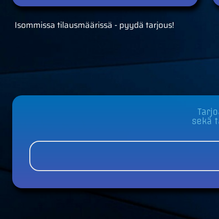
Isommissa tilausmäärissä - pyydä tarjous!
Tarjo
sekä t