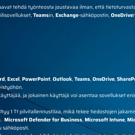
aluavat tehdä työnteosta joustavaa ilman, että tietoturvasta
ilisovellukset,
Teams
in,
Exchange
-sähköpostin,
OneDrive
rd
,
Excel
,
PowerPoint
,
Outlook
,
Teams
,
OneDrive
,
ShareP
eistyöhön.
äyttäjää, ja jokainen käyttäjä voi asentaa sovellukset enin
sältyy 1 Tt pilvitallennustilaa, mikä tekee tiedostojen jakam
m.
Microsoft Defender for Business
,
Microsoft Intune
,
Mic
u sähköposti.