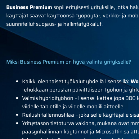
Business Premium
sopii erityisesti yrityksille, jotka h
käyttäjät saavat käyttöönsä työpöytä-, verkko- ja mobi
suunnitellut suojaus- ja hallintatyökalut.
Miksi Business Premium on hyvä valinta yritykselle?
Kaikki olennaiset työkalut yhdellä lisenssillä:
Wo
tehokkaan perustan päivittäiseen työhön ja yht
Valmis hybridityöhön – lisenssi kattaa jopa 300 k
viidelle tabletille ja viidelle mobiililaitteelle.
Reilusti tallennustilaa – jokaiselle käyttäjälle si
Yritystason tietoturva vakiona, mukana ovat m
pääsynhallinnan käytännöt ja Microsoftin salatt