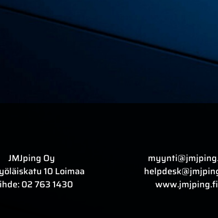
JMJping Oy
myynti@jmjping.
yöläiskatu 10 Loimaa
helpdesk@jmjping
ihde:
02 763 1430
www.jmjping.fi