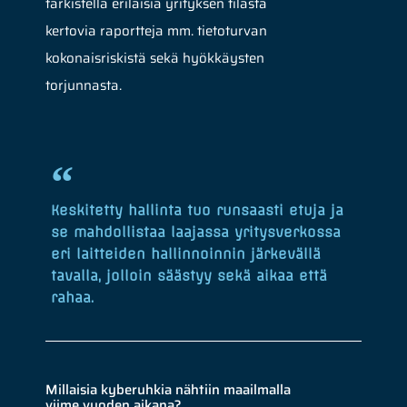
tarkistella erilaisia yrityksen tilasta
kertovia raportteja mm. tietoturvan
kokonaisriskistä sekä hyökkäysten
torjunnasta.
Keskitetty hallinta tuo runsaasti etuja ja
se mahdollistaa laajassa yritysverkossa
eri laitteiden hallinnoinnin järkevällä
tavalla, jolloin säästyy sekä aikaa että
rahaa.
Millaisia kyberuhkia nähtiin maailmalla
viime vuoden aikana?