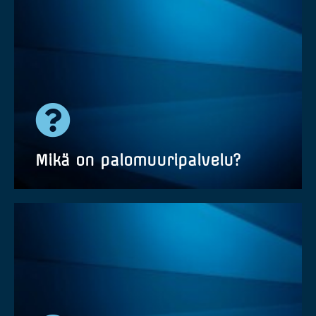
Palomuuri on joko fyysinen laite tai
pilvipohjainen palvelu, jonka tehtävä on estää
haitallista liikennettä tietoverkossa. Se
tunnistaa haittaohjelmat ja virukset sekä estää
yksityisen verkon luvattoman käytön
Mikä on palomuuripalvelu?
JMJping Palomuuripalvelu yrityksille sisältää
älykkäät uuden sukupolven palomuurilaitteet,
tarvittavat ohjelmat ja lisenssit sekä
huoltosopimuksen.