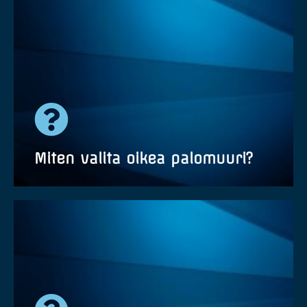
Palomuuripalvelu kattaa kaiken laitteeseen
liittyvän. Palomuuri toimitetaan valmiiksi
konfiguroituna ja me JMJping:illä huolehdimme
laitteen hallinnasta, tuesta sekä pidämme
päivitykset aina ajan tasalla.
Miten valita oikea palomuuri?
Ota yhteyttä ja teemme kartoituksen tilanteesta,
jonka jälkeen suosittelemme teidän
ympäristöönne sopivinta palomuuria ja