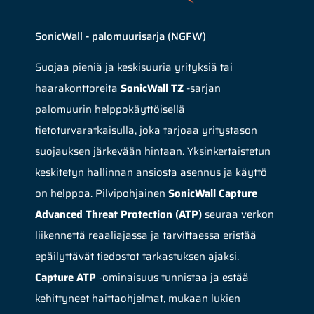
SonicWall - palomuurisarja (NGFW)
Suojaa pieniä ja keskisuuria yrityksiä tai
haarakonttoreita
SonicWall TZ
-sarjan
palomuurin helppokäyttöisellä
tietoturvaratkaisulla, joka tarjoaa yritystason
suojauksen järkevään hintaan. Yksinkertaistetun
keskitetyn hallinnan ansiosta asennus ja käyttö
on helppoa. Pilvipohjainen
SonicWall Capture
Advanced Threat Protection (ATP)
seuraa verkon
liikennettä reaaliajassa ja tarvittaessa eristää
epäilyttävät tiedostot tarkastuksen ajaksi.
Capture ATP
-ominaisuus tunnistaa ja estää
kehittyneet haittaohjelmat, mukaan lukien