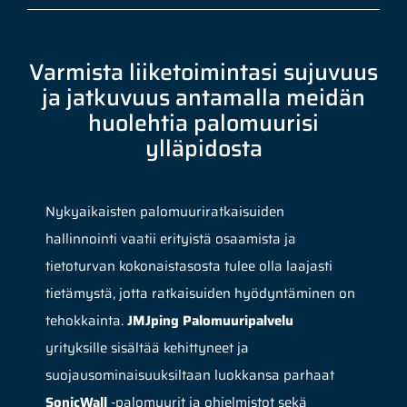
Varmista liiketoimintasi sujuvuus
ja jatkuvuus antamalla meidän
huolehtia palomuurisi
ylläpidosta
Nykyaikaisten palomuuriratkaisuiden
hallinnointi vaatii erityistä osaamista ja
tietoturvan kokonaistasosta tulee olla laajasti
tietämystä, jotta ratkaisuiden hyödyntäminen on
tehokkainta.
JMJping Palomuuripalvelu
yrityksille sisältää kehittyneet ja
suojausominaisuuksiltaan luokkansa parhaat
SonicWall
-palomuurit ja ohjelmistot sekä