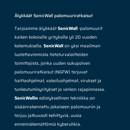
Älykkäät SonicWall palomuuriratkaisut
Tarjoamme älykkäät
SonicWall
-palomuurit
kaiken kokoisille yrityksille yli 20 vuoden
kokemuksella.
SonicWall
on yksi maailman
luotettavimmista tietoturvalaitteiden
toimittajista, jonka uuden sukupolven
palomuuriratkaisut (NGFW) torjuvat
haittaohjelmat, vakoiluohjelmat, virukset ja
tunkeutumisyritykset jo verkon rajapinnassa.
SonicWallin
edistyksellinen tekniikka on
sisäänrakennettu jokaiseen palomuuriin ja
torjuu jatkuvasti kehittyviä, uusia
ennennäkemättömiä kyberuhkia.