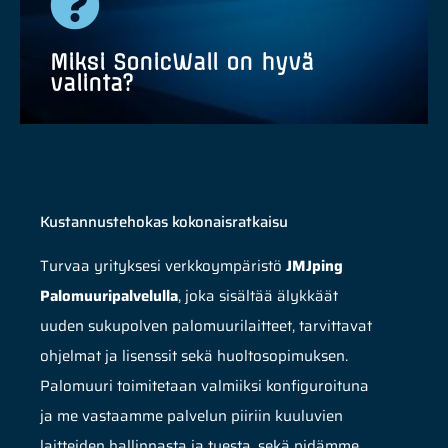
tarvittaessa myös tietoturvapalveluita
Miksi SonicWall on hyvä
valinta?
SonicWall on maailman luotettavimpia
Kustannustehokas kokonaisratkaisu
tietoturvalaitteiden toimittajia. Uuden
Turvaa yrityksesi verkkoympäristö
JMJping
sukupolven palomuuriratkaisut torjuvat haitta-
ja vakoiluohjelmat, virukset ja
Palomuuripalvelulla
, joka sisältää älykkäät
tunkeutumisyritykset jo verkon rajapinnassa.
uuden sukupolven palomuurilaitteet, tarvittavat
ohjelmat ja lisenssit sekä huoltosopimuksen.
Palomuuri toimitetaan valmiiksi konfiguroituna
ja me vastaamme palvelun piiriin kuuluvien
laitteiden hallinnasta ja tuesta, sekä pidämme