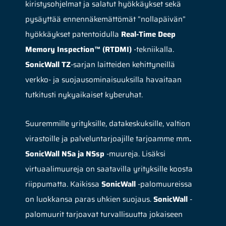
kiristysohjelmat ja salatut hyökkäykset sekä
pysäyttää ennennäkemättömät ”nollapäivän”
hyökkäykset patentoidulla
Real-Time Deep
Memory Inspection™ (RTDMI)
-tekniikalla.
SonicWall
TZ
-sarjan laitteiden kehittyneillä
verkko- ja suojausominaisuuksilla havaitaan
tutkitusti nykyaikaiset kyberuhat.
Suuremmille yrityksille, datakeskuksille, valtion
virastoille ja palveluntarjoajille tarjoamme mm
.
SonicWall NSa ja NSsp
-muureja. Lisäksi
virtuaalimuureja on saatavilla yrityksille koosta
riippumatta. Kaikissa
SonicWall
-palomuureissa
on luokkansa paras uhkien suojaus.
SonicWall
-
palomuurit tarjoavat turvallisuutta jokaiseen