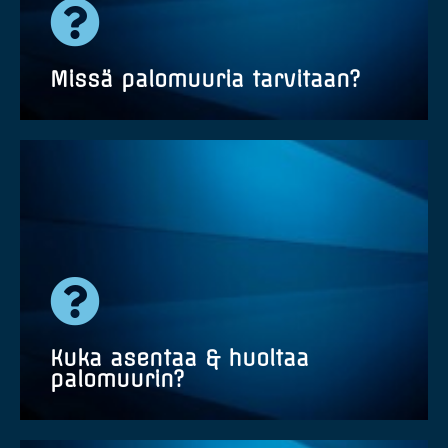
Missä palomuuria tarvitaan?
Nykypäivänä jokainen yritys, organisaatio tai
yrittäjä toimialasta tai koostaan riippumatta
tarvitsee verkkoympäristön, liiketoiminnan ja
tietojensa suojaksi palomuuria ja
tietoturvapalveluita.
Kuka asentaa & huoltaa
palomuurin?