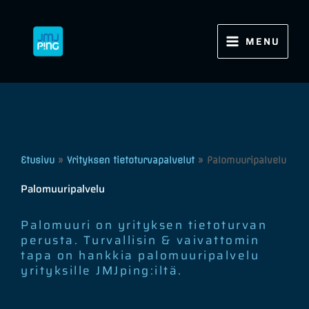
Siirry
sisältöön
MENU
Etusivu
»
Yrityksen tietoturvapalvelut
»
Palomuuripalvelu
Palomuuripalvelu
Palomuuri on yrityksen tietoturvan
perusta. Turvallisin & vaivattomin
tapa on hankkia palomuuripalvelu
yrityksille JMJping:iltä.