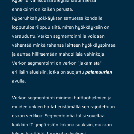
Kyberturvallisuusstrategiaa laadittaessa
ennakointi on kaiken perusta.
Kyberuhkahyökkäyksen sattuessa kohdalle
lopputulos riippuu siitä, miten hyökkäyksiin on
varauduttu. Verkon segmentoinnilla voidaan
vähentää minkä tahansa laitteen hyökkäyspintaa
ja auttaa hillitsemään mahdollisia vahinkoja.
Verkon segmentointi on verkon ”jakamista”
erillisiin alueisiin, jotka on suojattu
palomuurien
avulla.
Verkon segmentointi minimoi haittaohjelmien ja
muiden uhkien haitat eristämällä sen rajoitettuun
osaan verkkoa. Segmentointia tulisi soveltaa
kaikkiin IT-ympäristön kokonaisuuksiin, mukaan
lukien käyttäjät, fyysiset palvelimet,