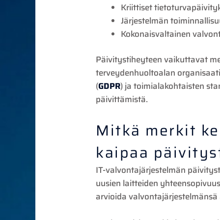
Kriittiset tietoturvapäivit
Järjestelmän toiminnallis
Kokonaisvaltainen valvont
Päivitystiheyteen vaikuttavat me
terveydenhuoltoalan organisaati
(
GDPR
) ja toimialakohtaisten s
päivittämistä.
Mitkä merkit ke
kaipaa päivitys
IT-valvontajärjestelmän päivityst
uusien laitteiden yhteensopivuus
arvioida valvontajärjestelmänsä