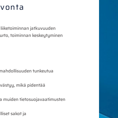
lvonta
, liiketoiminnan jatkuvuuden
murto, toiminnan keskeytyminen
e mahdollisuuden tunkeutua
iivästyy, mikä pidentää
ja muiden tietosuojavaatimusten
liset sakot ja