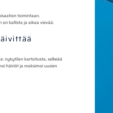
anisaation toimintaan.
on kallista ja aikaa vievää.
äivittää
: nykytilan kartoitusta, selkeää
moi häiriöt ja maksimoi uusien