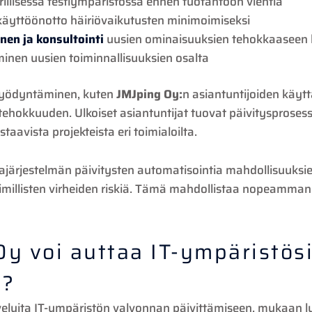
rillisessä testiympäristössä ennen tuotantoon vientiä
 käyttöönotto häiriövaikutusten minimoimiseksi
nen ja konsultointi
uusien ominaisuuksien tehokkaaseen
inen uusien toiminnallisuuksien osalta
yödyntäminen, kuten
JMJping Oy:
n asiantuntijoiden käyt
 tehokkuuden. Ulkoiset asiantuntijat tuovat päivitysprose
taavista projekteista eri toimialoilta.
ajärjestelmän päivitysten automatisointia mahdollisuuks
illisten virheiden riskiä. Tämä mahdollistaa nopeamman re
Oy voi auttaa IT-ympäristös
ä?
veluita IT-ympäristön valvonnan päivittämiseen, mukaan lu