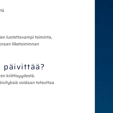
ötä
ien luotettavampi toiminta,
oraan liiketoiminnan
 päivittää?
ten kriittisyydestä.
äivityksiä voidaan toteuttaa