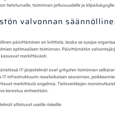
 tietoturvalle, toiminnan jatkuvuudelle ja kilpailukyvylle
istön valvonnan säännölline
nen päivittäminen on kriittistä, koska se suojaa organisaa
telmien optimaalisen toiminnan. Päivittämätön valvontajärj
t kasvavat merkittävästi.
ristössä IT-järjestelmät ovat yritysten toiminnan selkära
 IT-infrastruktuurin reaaliaikaisen seurannan, poikkeamie
ttavat merkittäviä ongelmia. Tietoverkkojen monimutkaist
rve korostuu entisestään.
mät altistuvat useille riskeille: