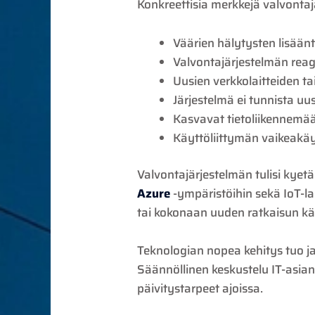
Konkreettisia merkkejä valvonta
Väärien hälytysten lisään
Valvontajärjestelmän rea
Uusien verkkolaitteiden ta
Järjestelmä ei tunnista uu
Kasvavat tietoliikennemä
Käyttöliittymän vaikeakäy
Valvontajärjestelmän tulisi kye
Azure
-ympäristöihin sekä IoT-la
tai kokonaan uuden ratkaisun k
Teknologian nopea kehitys tuo ja
Säännöllinen keskustelu IT-asian
päivitystarpeet ajoissa.