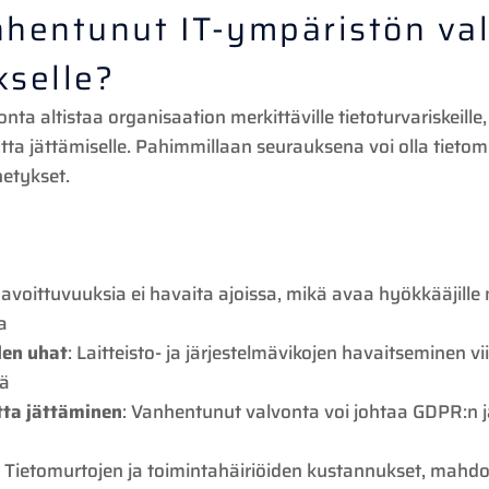
anhentunut IT-ympäristön va
kselle?
ta altistaa organisaation merkittäville tietoturvariskeille
tta jättämiselle. Pahimmillaan seurauksena voi olla tieto
netykset.
aavoittuvuuksia ei havaita ajoissa, mikä avaa hyökkääjill
a
den uhat
: Laitteisto- ja järjestelmävikojen havaitseminen v
tä
ta jättäminen
: Vanhentunut valvonta voi johtaa GDPR:n 
: Tietomurtojen ja toimintahäiriöiden kustannukset, mahdol