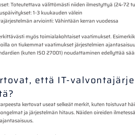
ykset: Toteutettava välittömästi niiden ilmestyttyä (24-72 tu
uuspäivitykset: 1-3 kuukauden välein
ajärjestelmän arviointi: Vähintään kerran vuodessa
rkittävästi myös toimialakohtaiset vaatimukset. Esimerkiks
oilla on tiukemmat vaatimukset järjestelmien ajantasaisuu
tandardien (kuten ISO 27001) noudattaminen edellyttää sään
rtovat, että IT-valvontajärj
tä?
arpeesta kertovat useat selkeät merkit, kuten toistuvat häir
ongelmat ja järjestelmän hitaus. Näiden oireiden ilmetessä 
 ajantasaisuus.