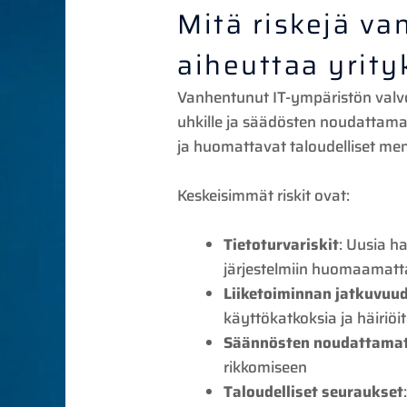
Mitä riskejä v
aiheuttaa yrity
Vanhentunut IT-ympäristön valvon
uhkille ja säädösten noudattama
ja huomattavat taloudelliset me
Keskeisimmät riskit ovat:
Tietoturvariskit
: Uusia h
järjestelmiin huomaamatt
Liiketoiminnan jatkuvuu
käyttökatkoksia ja häiriöi
Säännösten noudattamat
rikkomiseen
Taloudelliset seuraukset