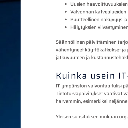
Uusien haavoittuvuuksien
Valvonnan katvealueiden
Puutteellinen näkyvyys jär
Hälytyksien viivästyminen 
Säännöllinen päivittäminen tarjo
vähentyneet käyttökatkokset ja
jatkuvuuteen ja kustannustehok
Kuinka usein IT
IT-ympäristön valvontaa tulisi päi
Tietoturvapäivitykset vaativat v
harvemmin, esimerkiksi neljännes
Yleisen suosituksen mukaan organ