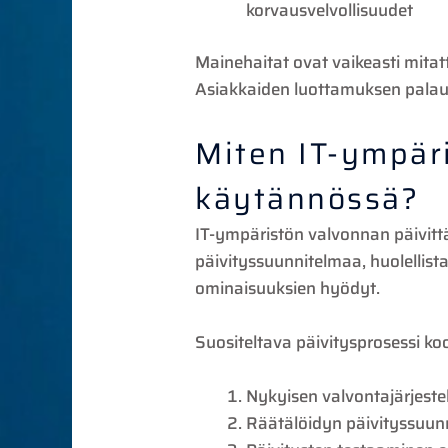
korvausvelvollisuudet
Mainehaitat ovat vaikeasti mitatt
Asiakkaiden luottamuksen palautt
Miten IT-ympär
käytännössä?
IT-ympäristön valvonnan päivitt
päivityssuunnitelmaa, huolellist
ominaisuuksien hyödyt.
Suositeltava päivitysprosessi ko
Nykyisen valvontajärjeste
Räätälöidyn päivityssuunn