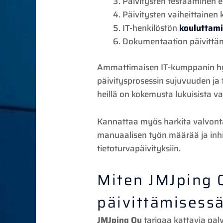
Päivitysten testaaminen e
Päivitysten vaiheittainen
IT-henkilöstön
kouluttami
Dokumentaation päivittäm
Ammattimaisen IT-kumppanin h
päivitysprosessin sujuvuuden ja
heillä on kokemusta lukuisista vas
Kannattaa myös harkita valvont
manuaalisen työn määrää ja inhim
tietoturvapäivityksiin.
Miten JMJping 
päivittämisess
JMJping Oy
tarjoaa kattavia pal