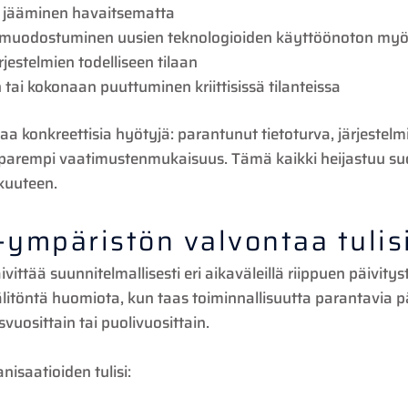
 jääminen havaitsematta
 muodostuminen uusien teknologioiden käyttöönoton my
jestelmien todelliseen tilaan
tai kokonaan puuttuminen kriittisissä tilanteissa
aa konkreettisia hyötyjä: parantunut tietoturva, järjestelm
 parempi vaatimustenmukaisuus. Tämä kaikki heijastuu su
kuuteen.
-ympäristön valvontaa tulisi
vittää suunnitelmallisesti eri aikaväleillä riippuen päivitys
älitöntä huomiota, kun taas toiminnallisuutta parantavia p
vuosittain tai puolivuosittain.
isaatioiden tulisi: