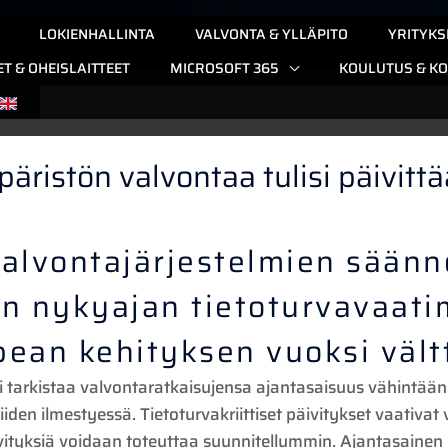
LOKIENHALLINTA
VALVONTA & YLLÄPITO
YRITYKS
ET & OHEISLAITTEET
MICROSOFT 365
KOULUTUS & KO
äristön valvontaa tulisi päivitt
alvontajärjestelmien säänn
on nykyajan tietoturvavaati
pean kehityksen vuoksi väl
i tarkistaa valvontaratkaisujensa ajantasaisuus vähintään
niiden ilmestyessä. Tietoturvakriittiset päivitykset vaativa
ivityksiä voidaan toteuttaa suunnitellummin. Ajantasainen