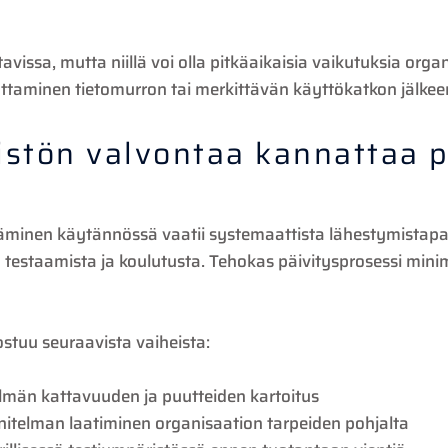
avissa, mutta niillä voi olla pitkäaikaisia vaikutuksia org
aminen tietomurron tai merkittävän käyttökatkon jälkeen 
istön valvontaa kannattaa p
äminen käytännössä vaatii systemaattista lähestymistapaa
a testaamista ja koulutusta. Tehokas päivitysprosessi mini
ostuu seuraavista vaiheista:
lmän kattavuuden ja puutteiden kartoitus
itelman laatiminen organisaation tarpeiden pohjalta