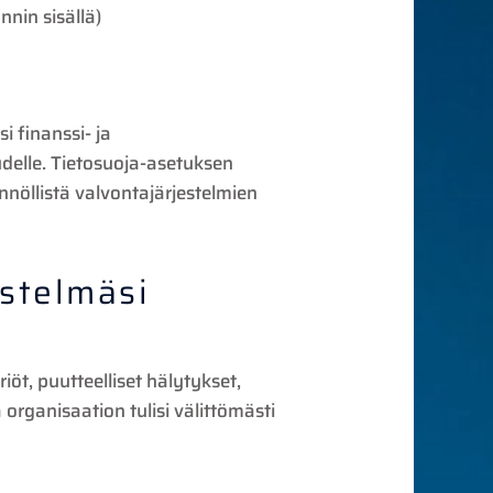
nnin sisällä)
i finanssi- ja
delle. Tietosuoja-asetuksen
nöllistä valvontajärjestelmien
estelmäsi
iöt, puutteelliset hälytykset,
organisaation tulisi välittömästi