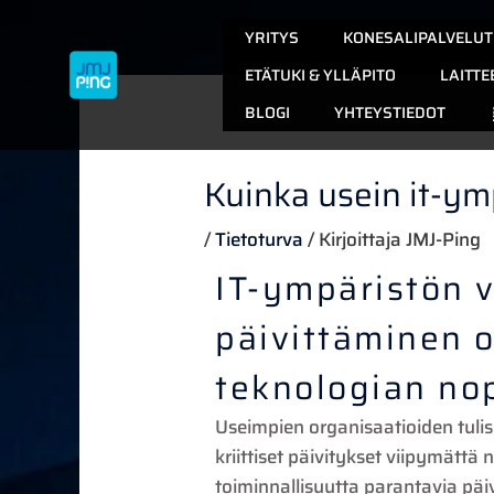
Siirry
YRITYS
KONESALIPALVELUT
sisältöön
ETÄTUKI & YLLÄPITO
LAITTE
BLOGI
YHTEYSTIEDOT
Kuinka usein it-ymp
/
Tietoturva
/ Kirjoittaja
JMJ-Ping
IT-ympäristön v
päivittäminen 
teknologian no
Useimpien organisaatioiden tulis
kriittiset päivitykset viipymättä 
toiminnallisuutta parantavia pä