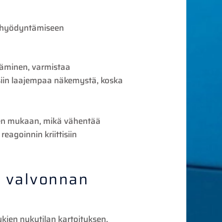
 hyödyntämiseen
täminen, varmistaa
ssiin laajempaa näkemystä, koska
ien mukaan, mikä vähentää
agoinnin kriittisiin
i valvonnan
kien nykytilan kartoituksen,