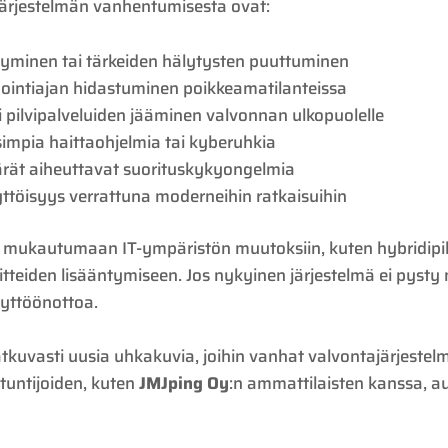
järjestelmän vanhentumisesta ovat:
tyminen tai tärkeiden hälytysten puuttuminen
gointiajan hidastuminen poikkeamatilanteissa
i pilvipalveluiden jääminen valvonnan ulkopuolelle
simpia haittaohjelmia tai kyberuhkia
ärät aiheuttavat suorituskykyongelmia
ttöisyys verrattuna moderneihin ratkaisuihin
tä mukautumaan IT-ympäristön muutoksiin, kuten hybridipil
itteiden lisääntymiseen. Jos nykyinen järjestelmä ei pysty 
äyttöönottoa.
tkuvasti uusia uhkakuvia, joihin vanhat valvontajärjestel
tuntijoiden, kuten
JMJping Oy
:n ammattilaisten kanssa, 