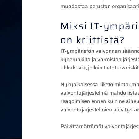
muodostaa perustan organisaation
Miksi IT-ympär
on kriittistä?
IT-ympäristön valvonnan säännölli
kyberuhkilta ja varmistaa järjes
uhkakuvia, jolloin tietoturvariski
Nykyaikaisessa liiketoimintaympä
valvontajärjestelmä mahdollistaa
reagoimisen ennen kuin ne aiheu
valvontajärjestelmien päivitysta
Päivittämättömät valvontajärjestel