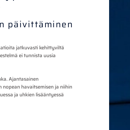
.
n päivittäminen
tioita jatkuvasti kehittyviltä
estelmä ei tunnista uusia
nka. Ajantasainen
n nopean havaitsemisen ja niihin
uessa ja uhkien lisääntyessä