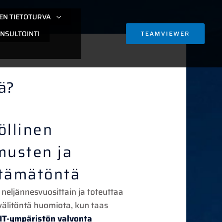
EN TIETOTURVA
NSULTOINTI
TEAMVIEWER
ää?
öllinen
musten ja
ttämätöntä
 neljännesvuosittain ja toteuttaa
t välitöntä huomiota, kun taas
IT-ympäristön valvonta