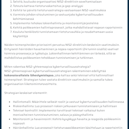
Selvitä, kuuluuko organisaatiosi NIS2-direktiivin soveltamisalaan
Toteuta kattava tietoturvakartoitus ja gap-analyysi
Kehitä tai päivitä tietoturvastrategia vastaamaan NIS2-vaatimuksia
Varmista johdon sitoutuminen ja vastuunjako kyberturvallisuuden
kehittämisessä
Implementoi tehokas lokienhallinta ja monitorointijärjestelmä
Kehitä poikkeamien hallintaprosessit, jotka mahdollistavat nopean raportoinnin
Kouluta henkilöstö tunnistamaan tietoturvauhkia ja noudattamaan uusia
käytäntöjä
Näiden toimenpiteiden priorisointi perustuu NIS2-direktiivin keskeisiin vaatimuksiin.
Erityisesti häiriöiden havaitseminen ja nopea raportointi (24 tunnin sisällä) vaativat
toimivia prosesseja ja työkaluja. Lokienhallinnan kehittäminen on tärkeää, sillä se
mahdollistaa poikkeamien tehokkaan tunnistamisen ja tutkinnan.
Miten rakentaa NIS2-yhteensopiva kyberturvallisuusstrategia?
NIS2-yhteensopivan kyberturvallisuusstrategian rakentaminen edellyttää
kokonaisvaltaista lähestymistapaa
, joka kattaa sekä tekniset että hallinnolliset
toimenpiteet. Strategian tulee vastata direktiivin vaatimuksiin ja samalla tukea
organisaation liiketoimintatavoitteita.
Strategian keskeiset elementit:
Hallintomalli: Määrittele selkeät roolit ja vastuut kyberturvallisuuden hallinnassa
Riskienhallinta: Luo prosessit riskien jatkuvaan tunnistamiseen ja hallintaan
Tekniset kontrollit: Implementoi tarvittavat tekniset ratkaisut kuten
monivaiheinen tunnistautuminen, salaus ja pääsynhallinta
Monitorointi ja havainnointi: Kehitä kyvykkyys havaita ja reagoida poikkeamiin
nopeasti
Häiriönhallinta: Luo prosessit tietoturvapoikkeamien käsittelyyn ja raportointiin