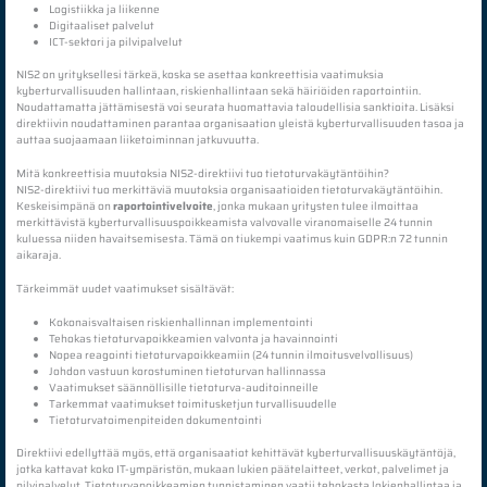
Logistiikka ja liikenne
Digitaaliset palvelut
ICT-sektori ja pilvipalvelut
NIS2 on yrityksellesi tärkeä, koska se asettaa konkreettisia vaatimuksia
kyberturvallisuuden hallintaan, riskienhallintaan sekä häiriöiden raportointiin.
Noudattamatta jättämisestä voi seurata huomattavia taloudellisia sanktioita. Lisäksi
direktiivin noudattaminen parantaa organisaation yleistä kyberturvallisuuden tasoa ja
auttaa suojaamaan liiketoiminnan jatkuvuutta.
Mitä konkreettisia muutoksia NIS2-direktiivi tuo tietoturvakäytäntöihin?
NIS2-direktiivi tuo merkittäviä muutoksia organisaatioiden tietoturvakäytäntöihin.
Keskeisimpänä on
raportointivelvoite
, jonka mukaan yritysten tulee ilmoittaa
merkittävistä kyberturvallisuuspoikkeamista valvovalle viranomaiselle 24 tunnin
kuluessa niiden havaitsemisesta. Tämä on tiukempi vaatimus kuin GDPR:n 72 tunnin
aikaraja.
Tärkeimmät uudet vaatimukset sisältävät:
Kokonaisvaltaisen riskienhallinnan implementointi
Tehokas tietoturvapoikkeamien valvonta ja havainnointi
Nopea reagointi tietoturvapoikkeamiin (24 tunnin ilmoitusvelvollisuus)
Johdon vastuun korostuminen tietoturvan hallinnassa
Vaatimukset säännöllisille tietoturva-auditoinneille
Tarkemmat vaatimukset toimitusketjun turvallisuudelle
Tietoturvatoimenpiteiden dokumentointi
Direktiivi edellyttää myös, että organisaatiot kehittävät kyberturvallisuuskäytäntöjä,
jotka kattavat koko IT-ympäristön, mukaan lukien päätelaitteet, verkot, palvelimet ja
pilvipalvelut. Tietoturvapoikkeamien tunnistaminen vaatii tehokasta lokienhallintaa ja