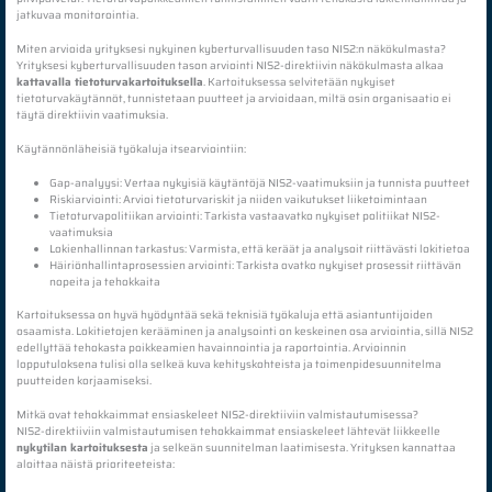
jatkuvaa monitorointia.
Miten arvioida yrityksesi nykyinen kyberturvallisuuden taso NIS2:n näkökulmasta?
Yrityksesi kyberturvallisuuden tason arviointi NIS2-direktiivin näkökulmasta alkaa
kattavalla tietoturvakartoituksella
. Kartoituksessa selvitetään nykyiset
tietoturvakäytännöt, tunnistetaan puutteet ja arvioidaan, miltä osin organisaatio ei
täytä direktiivin vaatimuksia.
Käytännönläheisiä työkaluja itsearviointiin:
Gap-analyysi: Vertaa nykyisiä käytäntöjä NIS2-vaatimuksiin ja tunnista puutteet
Riskiarviointi: Arvioi tietoturvariskit ja niiden vaikutukset liiketoimintaan
Tietoturvapolitiikan arviointi: Tarkista vastaavatko nykyiset politiikat NIS2-
vaatimuksia
Lokienhallinnan tarkastus: Varmista, että keräät ja analysoit riittävästi lokitietoa
Häiriönhallintaprosessien arviointi: Tarkista ovatko nykyiset prosessit riittävän
nopeita ja tehokkaita
Kartoituksessa on hyvä hyödyntää sekä teknisiä työkaluja että asiantuntijoiden
osaamista. Lokitietojen kerääminen ja analysointi on keskeinen osa arviointia, sillä NIS2
edellyttää tehokasta poikkeamien havainnointia ja raportointia. Arvioinnin
lopputuloksena tulisi olla selkeä kuva kehityskohteista ja toimenpidesuunnitelma
puutteiden korjaamiseksi.
Mitkä ovat tehokkaimmat ensiaskeleet NIS2-direktiiviin valmistautumisessa?
NIS2-direktiiviin valmistautumisen tehokkaimmat ensiaskeleet lähtevät liikkeelle
nykytilan kartoituksesta
ja selkeän suunnitelman laatimisesta. Yrityksen kannattaa
aloittaa näistä prioriteeteista: