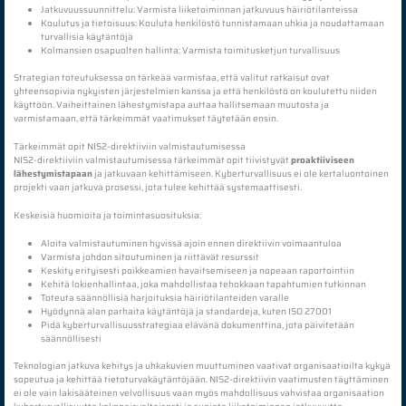
Jatkuvuussuunnittelu: Varmista liiketoiminnan jatkuvuus häiriötilanteissa
Koulutus ja tietoisuus: Kouluta henkilöstö tunnistamaan uhkia ja noudattamaan
turvallisia käytäntöjä
Kolmansien osapuolten hallinta: Varmista toimitusketjun turvallisuus
Strategian toteutuksessa on tärkeää varmistaa, että valitut ratkaisut ovat
yhteensopivia nykyisten järjestelmien kanssa ja että henkilöstö on koulutettu niiden
käyttöön. Vaiheittainen lähestymistapa auttaa hallitsemaan muutosta ja
varmistamaan, että tärkeimmät vaatimukset täytetään ensin.
Tärkeimmät opit NIS2-direktiiviin valmistautumisessa
NIS2-direktiiviin valmistautumisessa tärkeimmät opit tiivistyvät
proaktiiviseen
lähestymistapaan
ja jatkuvaan kehittämiseen. Kyberturvallisuus ei ole kertaluontoinen
projekti vaan jatkuva prosessi, jota tulee kehittää systemaattisesti.
Keskeisiä huomioita ja toimintasuosituksia:
Aloita valmistautuminen hyvissä ajoin ennen direktiivin voimaantuloa
Varmista johdon sitoutuminen ja riittävät resurssit
Keskity erityisesti poikkeamien havaitsemiseen ja nopeaan raportointiin
Kehitä lokienhallintaa, joka mahdollistaa tehokkaan tapahtumien tutkinnan
Toteuta säännöllisiä harjoituksia häiriötilanteiden varalle
Hyödynnä alan parhaita käytäntöjä ja standardeja, kuten ISO 27001
Pidä kyberturvallisuusstrategiaa elävänä dokumenttina, jota päivitetään
säännöllisesti
Teknologian jatkuva kehitys ja uhkakuvien muuttuminen vaativat organisaatioilta kykyä
sopeutua ja kehittää tietoturvakäytäntöjään. NIS2-direktiivin vaatimusten täyttäminen
ei ole vain lakisääteinen velvollisuus vaan myös mahdollisuus vahvistaa organisaation