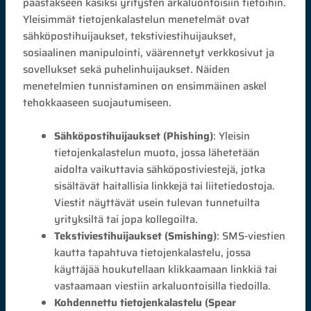
päästäkseen käsiksi yritysten arkaluontoisiin tietoihin.
Yleisimmät tietojenkalastelun menetelmät ovat
sähköpostihuijaukset, tekstiviestihuijaukset,
sosiaalinen manipulointi, väärennetyt verkkosivut ja
sovellukset sekä puhelinhuijaukset. Näiden
menetelmien tunnistaminen on ensimmäinen askel
tehokkaaseen suojautumiseen.
Sähköpostihuijaukset (Phishing)
: Yleisin
tietojenkalastelun muoto, jossa lähetetään
aidolta vaikuttavia sähköpostiviestejä, jotka
sisältävät haitallisia linkkejä tai liitetiedostoja.
Viestit näyttävät usein tulevan tunnetuilta
yrityksiltä tai jopa kollegoilta.
Tekstiviestihuijaukset (Smishing)
: SMS-viestien
kautta tapahtuva tietojenkalastelu, jossa
käyttäjää houkutellaan klikkaamaan linkkiä tai
vastaamaan viestiin arkaluontoisilla tiedoilla.
Kohdennettu tietojenkalastelu (Spear