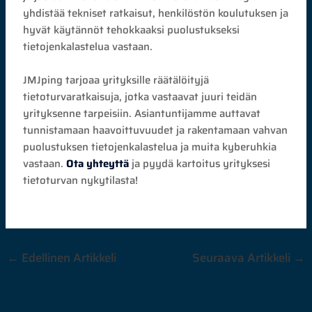
yhdistää tekniset ratkaisut, henkilöstön koulutuksen ja
hyvät käytännöt tehokkaaksi puolustukseksi
tietojenkalastelua vastaan.
JMJping tarjoaa yrityksille räätälöityjä
tietoturvaratkaisuja, jotka vastaavat juuri teidän
yrityksenne tarpeisiin. Asiantuntijamme auttavat
tunnistamaan haavoittuvuudet ja rakentamaan vahvan
puolustuksen tietojenkalastelua ja muita kyberuhkia
vastaan.
Ota yhteyttä
ja pyydä kartoitus yrityksesi
tietoturvan nykytilasta!
←
Edellinen Artikkeli
Seuraava Artikkeli
→