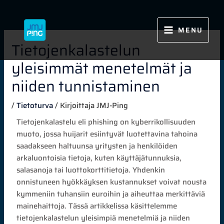
Siirry
sisältöön
MENU
Tietojenkalastelun
yleisimmät menetelmät ja
niiden tunnistaminen
/
Tietoturva
/ Kirjoittaja
JMJ-Ping
Tietojenkalastelu eli phishing on kyberrikollisuuden
muoto, jossa huijarit esiintyvät luotettavina tahoina
saadakseen haltuunsa yritysten ja henkilöiden
arkaluontoisia tietoja, kuten käyttäjätunnuksia,
salasanoja tai luottokorttitietoja. Yhdenkin
onnistuneen hyökkäyksen kustannukset voivat nousta
kymmeniin tuhansiin euroihin ja aiheuttaa merkittäviä
mainehaittoja. Tässä artikkelissa käsittelemme
tietojenkalastelun yleisimpiä menetelmiä ja niiden