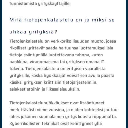
tunnistamista yrityskäyttäjille.
Mitä tietojenkalastelu on ja miksi se
uhkaa yrityksiä?
Tietojenkalastelu on verkkorikollisuuden muoto, jossa
rikolliset yrittävät saada haltuunsa luottamuksellisia
tietoja esiintymällä luotettavana tahona, kuten
pankkina, viranomaisena tai yrityksen omana IT-
tukena. Tietojenkalastelu on erityisen vaarallista
yrityksille, koska hyökkääjät voivat sen avulla päästä
käsiksi yrityksen kriittisiin tietojärjestelmiin,
asiakastietoihin ja liikesalaisuuksiin.
Tietojenkalasteluhyökkäykset ovat lisääntyneet
merkittävästi viime vuosina, ja niiden kohteeksi joutuu
lähes jokainen suomalainen yritys koosta riippumatta.
Kyberrikollisten tekniikat ovat kehittyneet yhä