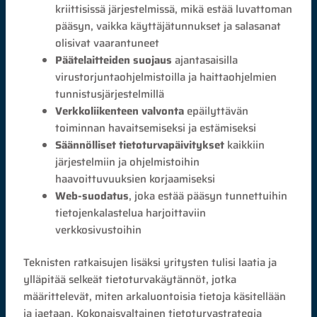
kriittisissä järjestelmissä, mikä estää luvattoman
pääsyn, vaikka käyttäjätunnukset ja salasanat
olisivat vaarantuneet
Päätelaitteiden suojaus
ajantasaisilla
virustorjuntaohjelmistoilla ja haittaohjelmien
tunnistusjärjestelmillä
Verkkoliikenteen valvonta
epäilyttävän
toiminnan havaitsemiseksi ja estämiseksi
Säännölliset tietoturvapäivitykset
kaikkiin
järjestelmiin ja ohjelmistoihin
haavoittuvuuksien korjaamiseksi
Web-suodatus
, joka estää pääsyn tunnettuihin
tietojenkalastelua harjoittaviin
verkkosivustoihin
Teknisten ratkaisujen lisäksi yritysten tulisi laatia ja
ylläpitää selkeät tietoturvakäytännöt, jotka
määrittelevät, miten arkaluontoisia tietoja käsitellään
ja jaetaan. Kokonaisvaltainen tietoturvastrategia