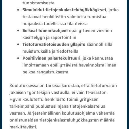
tunnistamisesta
Simuloidut tietojenkalasteluhyökkäykset
, jotka
testaavat henkilöstön valmiutta tunnistaa
huijauksia todellisissa tilanteissa
Selkeät toimintaohjeet
epäilyttävien viestien
käsittelyyn ja raportointiin
Tietoturvatietoisuuden ylläpito
säännöllisillä
muistutuksilla ja tiedotteilla
Positiivinen palautekulttuuri
, joka kannustaa
ilmoittamaan epäilyttävistä havainnoista ilman
pelkoa rangaistuksesta
Koulutuksessa on tärkeää korostaa, että tietoturva on
jokaisen työntekijän vastuulla, ei vain IT-osaston.
Hyvin koulutettu henkilöstö toimii yrityksen
tärkeimpänä puolustuslinjana tietojenkalastelua
vastaan. Järjestelmällinen koulutusohjelma vähentää
onnistuneiden tietojenkalasteluhyökkäysten määrää
merkittävästi.