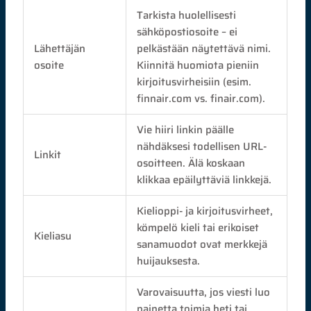
Tarkista huolellisesti
sähköpostiosoite – ei
Lähettäjän
pelkästään näytettävä nimi.
osoite
Kiinnitä huomiota pieniin
kirjoitusvirheisiin (esim.
finnair.com vs. finair.com).
Vie hiiri linkin päälle
nähdäksesi todellisen URL-
Linkit
osoitteen. Älä koskaan
klikkaa epäilyttäviä linkkejä.
Kielioppi- ja kirjoitusvirheet,
kömpelö kieli tai erikoiset
Kieliasu
sanamuodot ovat merkkejä
huijauksesta.
Varovaisuutta, jos viesti luo
painetta toimia heti tai