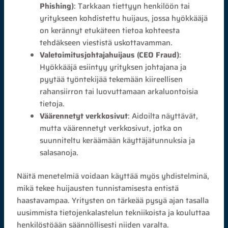
Phishing)
: Tarkkaan tiettyyn henkilöön tai
yritykseen kohdistettu huijaus, jossa hyökkääjä
on kerännyt etukäteen tietoa kohteesta
tehdäkseen viestistä uskottavamman.
Valetoimitusjohtajahuijaus (CEO Fraud)
:
Hyökkääjä esiintyy yrityksen johtajana ja
pyytää työntekijää tekemään kiireellisen
rahansiirron tai luovuttamaan arkaluontoisia
tietoja.
Väärennetyt verkkosivut
: Aidoilta näyttävät,
mutta väärennetyt verkkosivut, jotka on
suunniteltu keräämään käyttäjätunnuksia ja
salasanoja.
Näitä menetelmiä voidaan käyttää myös yhdistelminä,
mikä tekee huijausten tunnistamisesta entistä
haastavampaa. Yritysten on tärkeää pysyä ajan tasalla
uusimmista tietojenkalastelun tekniikoista ja kouluttaa
henkilöstöään säännöllisesti niiden varalta.