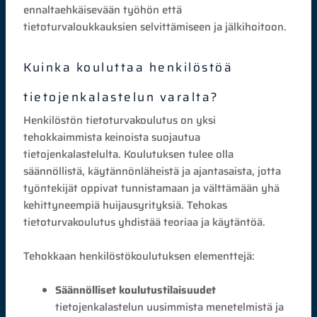
ennaltaehkäisevään työhön että
tietoturvaloukkauksien selvittämiseen ja jälkihoitoon.
Kuinka kouluttaa henkilöstöä
tietojenkalastelun varalta?
Henkilöstön tietoturvakoulutus on yksi
tehokkaimmista keinoista suojautua
tietojenkalastelulta. Koulutuksen tulee olla
säännöllistä, käytännönläheistä ja ajantasaista, jotta
työntekijät oppivat tunnistamaan ja välttämään yhä
kehittyneempiä huijausyrityksiä. Tehokas
tietoturvakoulutus yhdistää teoriaa ja käytäntöä.
Tehokkaan henkilöstökoulutuksen elementtejä:
Säännölliset koulutustilaisuudet
tietojenkalastelun uusimmista menetelmistä ja