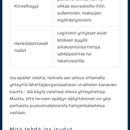
Kiireellisyys
uhkaa seurauksilla (tilin
sulkeminen, maksujen
myöhästyminen).
Legitiimit yritykset eivät
koskaan pyydä
Henkilökohtaiset
arkaluontoisia tietoja
tiedot
sähköpostitse tai
tekstiviestillä.
Jos epäilet viestiä, tarkista sen aitous ottamalla
yhteyttä lähettäjäorganisaatioon virallisten kanavien
kautta – älä käytä viestissä olevia yhteystietoja.
Muista, että terveen epäilyn säilyttäminen on yksi
parhaista puolustuskeinoista tietojenkalastelua
vastaan.
Mitä tehdä jos joudut