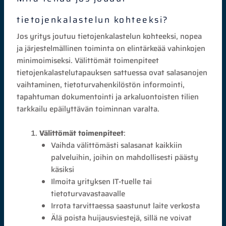
tietojenkalastelun kohteeksi?
Jos yritys joutuu tietojenkalastelun kohteeksi, nopea
ja järjestelmällinen toiminta on elintärkeää vahinkojen
minimoimiseksi. Välittömät toimenpiteet
tietojenkalastelutapauksen sattuessa ovat salasanojen
vaihtaminen, tietoturvahenkilöstön informointi,
tapahtuman dokumentointi ja arkaluontoisten tilien
tarkkailu epäilyttävän toiminnan varalta.
Välittömät toimenpiteet
:
Vaihda välittömästi salasanat kaikkiin
palveluihin, joihin on mahdollisesti päästy
käsiksi
Ilmoita yrityksen IT-tuelle tai
tietoturvavastaavalle
Irrota tarvittaessa saastunut laite verkosta
Älä poista huijausviestejä, sillä ne voivat