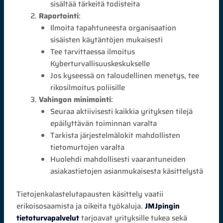
sisältää tärkeitä todisteita
Raportointi
:
Ilmoita tapahtuneesta organisaation
sisäisten käytäntöjen mukaisesti
Tee tarvittaessa ilmoitus
Kyberturvallisuuskeskukselle
Jos kyseessä on taloudellinen menetys, tee
rikosilmoitus poliisille
Vahingon minimointi
:
Seuraa aktiivisesti kaikkia yrityksen tilejä
epäilyttävän toiminnan varalta
Tarkista järjestelmälokit mahdollisten
tietomurtojen varalta
Huolehdi mahdollisesti vaarantuneiden
asiakastietojen asianmukaisesta käsittelystä
Tietojenkalastelutapausten käsittely vaatii
erikoisosaamista ja oikeita työkaluja.
JMJpingin
tietoturvapalvelut
tarjoavat yrityksille tukea sekä