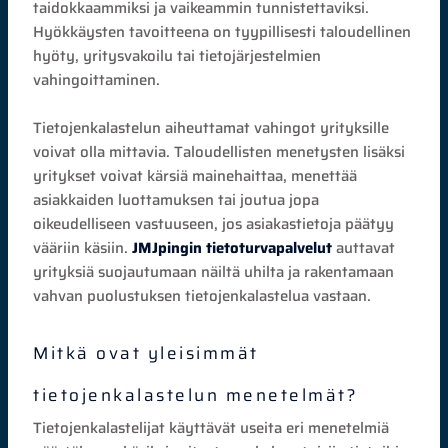
taidokkaammiksi ja vaikeammin tunnistettaviksi.
Hyökkäysten tavoitteena on tyypillisesti taloudellinen
hyöty, yritysvakoilu tai tietojärjestelmien
vahingoittaminen.
Tietojenkalastelun aiheuttamat vahingot yrityksille
voivat olla mittavia. Taloudellisten menetysten lisäksi
yritykset voivat kärsiä mainehaittaa, menettää
asiakkaiden luottamuksen tai joutua jopa
oikeudelliseen vastuuseen, jos asiakastietoja päätyy
vääriin käsiin.
JMJpingin tietoturvapalvelut
auttavat
yrityksiä suojautumaan näiltä uhilta ja rakentamaan
vahvan puolustuksen tietojenkalastelua vastaan.
Mitkä ovat yleisimmät
tietojenkalastelun menetelmät?
Tietojenkalastelijat käyttävät useita eri menetelmiä