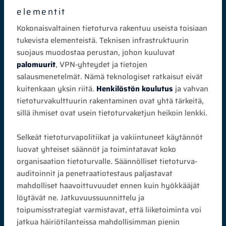
elementit
Kokonaisvaltainen tietoturva rakentuu useista toisiaan
tukevista elementeistä. Teknisen infrastruktuurin
suojaus muodostaa perustan, johon kuuluvat
palomuurit
, VPN-yhteydet ja tietojen
salausmenetelmät. Nämä teknologiset ratkaisut eivät
kuitenkaan yksin riitä.
Henkilöstön koulutus
ja vahvan
tietoturvakulttuurin rakentaminen ovat yhtä tärkeitä,
sillä ihmiset ovat usein tietoturvaketjun heikoin lenkki.
Selkeät tietoturvapolitiikat ja vakiintuneet käytännöt
luovat yhteiset säännöt ja toimintatavat koko
organisaation tietoturvalle. Säännölliset tietoturva-
auditoinnit ja penetraatiotestaus paljastavat
mahdolliset haavoittuvuudet ennen kuin hyökkääjät
löytävät ne. Jatkuvuussuunnittelu ja
toipumisstrategiat varmistavat, että liiketoiminta voi
jatkua häiriötilanteissa mahdollisimman pienin