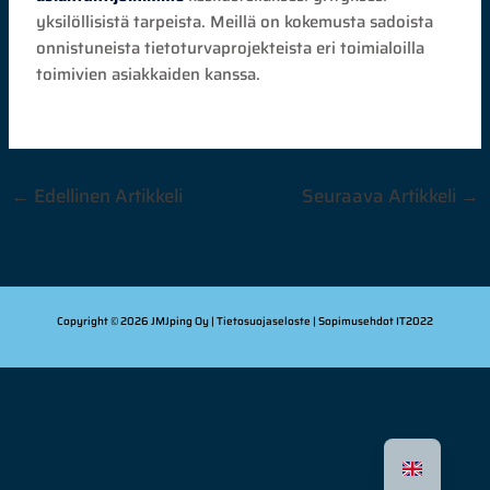
yksilöllisistä tarpeista. Meillä on kokemusta sadoista
onnistuneista tietoturvaprojekteista eri toimialoilla
toimivien asiakkaiden kanssa.
←
Edellinen Artikkeli
Seuraava Artikkeli
→
Copyright © 2026 JMJping Oy |
Tietosuojaseloste
| Sopimusehdot
IT2022