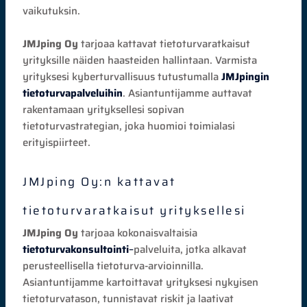
vaikutuksin.
JMJping Oy
tarjoaa kattavat tietoturvaratkaisut
yrityksille näiden haasteiden hallintaan. Varmista
yrityksesi kyberturvallisuus tutustumalla
JMJpingin
tietoturvapalveluihin
. Asiantuntijamme auttavat
rakentamaan yrityksellesi sopivan
tietoturvastrategian, joka huomioi toimialasi
erityispiirteet.
JMJping Oy:n kattavat
tietoturvaratkaisut yrityksellesi
JMJping Oy
tarjoaa kokonaisvaltaisia
tietoturvakonsultointi
–
palveluita, jotka alkavat
perusteellisella tietoturva-arvioinnilla.
Asiantuntijamme kartoittavat yrityksesi nykyisen
tietoturvatason, tunnistavat riskit ja laativat