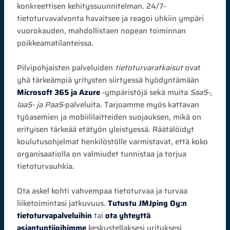
konkreettisen kehityssuunnitelman. 24/7-
tietoturvavalvonta havaitsee ja reagoi uhkiin ympäri
vuorokauden, mahdollistaen nopean toiminnan
poikkeamatilanteissa.
Pilvipohjaisten palveluiden
tietoturvaratkaisut
ovat
yhä tärkeämpiä yritysten siirtyessä hyödyntämään
Microsoft 365 ja Azure
-ympäristöjä sekä muita
SaaS-,
IaaS- ja PaaS
-palveluita. Tarjoamme myös kattavan
työasemien ja mobiililaitteiden suojauksen, mikä on
erityisen tärkeää etätyön yleistyessä. Räätälöidyt
koulutusohjelmat henkilöstölle varmistavat, että koko
organisaatiolla on valmiudet tunnistaa ja torjua
tietoturvauhkia.
Ota askel kohti vahvempaa tietoturvaa ja turvaa
liiketoimintasi jatkuvuus.
Tutustu JMJping Oy:n
tietoturvapalveluihin
tai
ota yhteyttä
asiantuntijoihimme
keskustellaksesi yrityksesi