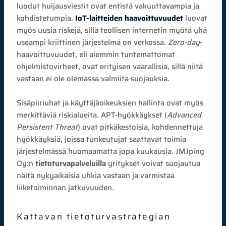
luodut huijausviestit ovat entistä vakuuttavampia ja
kohdistetumpia.
IoT-laitteiden haavoittuvuudet
luovat
myös uusia riskejä, sillä teollisen internetin myötä yhä
useampi kriittinen järjestelmä on verkossa.
Zero-day
-
haavoittuvuudet, eli aiemmin tuntemattomat
ohjelmistovirheet, ovat erityisen vaarallisia, sillä niitä
vastaan ei ole olemassa valmiita suojauksia.
Sisäpiiriuhat ja käyttäjäoikeuksien hallinta ovat myös
merkittäviä riskialueita. APT-hyökkäykset (
Advanced
Persistent Threat
) ovat pitkäkestoisia, kohdennettuja
hyökkäyksiä, joissa tunkeutujat saattavat toimia
järjestelmässä huomaamatta jopa kuukausia. JMJping
Oy:n
tietoturvapalveluilla
yritykset voivat suojautua
näitä nykyaikaisia uhkia vastaan ja varmistaa
liiketoiminnan jatkuvuuden.
Kattavan tietoturvastrategian