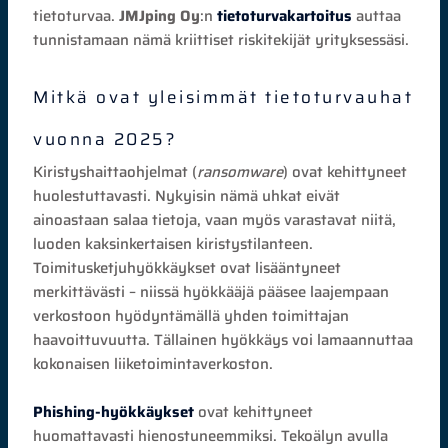
tietoturvaa.
JMJping Oy
:n
tietoturvakartoitus
auttaa
tunnistamaan nämä kriittiset riskitekijät yrityksessäsi.
Mitkä ovat yleisimmät tietoturvauhat
vuonna 2025?
Kiristyshaittaohjelmat (
ransomware
) ovat kehittyneet
huolestuttavasti. Nykyisin nämä uhkat eivät
ainoastaan salaa tietoja, vaan myös varastavat niitä,
luoden kaksinkertaisen kiristystilanteen.
Toimitusketjuhyökkäykset ovat lisääntyneet
merkittävästi – niissä hyökkääjä pääsee laajempaan
verkostoon hyödyntämällä yhden toimittajan
haavoittuvuutta. Tällainen hyökkäys voi lamaannuttaa
kokonaisen liiketoimintaverkoston.
Phishing-hyökkäykset
ovat kehittyneet
huomattavasti hienostuneemmiksi. Tekoälyn avulla