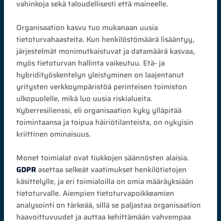
vahinkoja sekä taloudellisesti että maineelle.
Organisaation kasvu tuo mukanaan uusia
tietoturvahaasteita. Kun henkilöstömäärä lisääntyy,
järjestelmät monimutkaistuvat ja datamäärä kasvaa,
myös tietoturvan hallinta vaikeutuu. Etä- ja
hybridityöskentelyn yleistyminen on laajentanut
yritysten verkkoympäristöä perinteisen toimiston
ulkopuolelle, mikä luo uusia riskialueita.
Kyberresilienssi, eli organisaation kyky ylläpitää
toimintaansa ja toipua häiriötilanteista, on nykyisin
kriittinen ominaisuus.
Monet toimialat ovat tiukkojen säännösten alaisia.
GDPR
asettaa selkeät vaatimukset henkilötietojen
käsittelylle, ja eri toimialoilla on omia määräyksiään
tietoturvalle. Aiempien tietoturvapoikkeamien
analysointi on tärkeää, sillä se paljastaa organisaation
haavoittuvuudet ja auttaa kehittämään vahvempaa