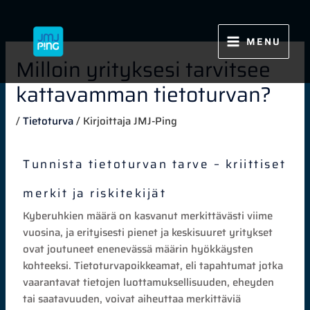
Siirry
sisältöön
MENU
Milloin yrityksesi tarvitsee
kattavamman tietoturvan?
/
Tietoturva
/ Kirjoittaja
JMJ-Ping
Tunnista tietoturvan tarve – kriittiset
merkit ja riskitekijät
Kyberuhkien määrä on kasvanut merkittävästi viime
vuosina, ja erityisesti pienet ja keskisuuret yritykset
ovat joutuneet enenevässä määrin hyökkäysten
kohteeksi. Tietoturvapoikkeamat, eli tapahtumat jotka
vaarantavat tietojen luottamuksellisuuden, eheyden
tai saatavuuden, voivat aiheuttaa merkittäviä