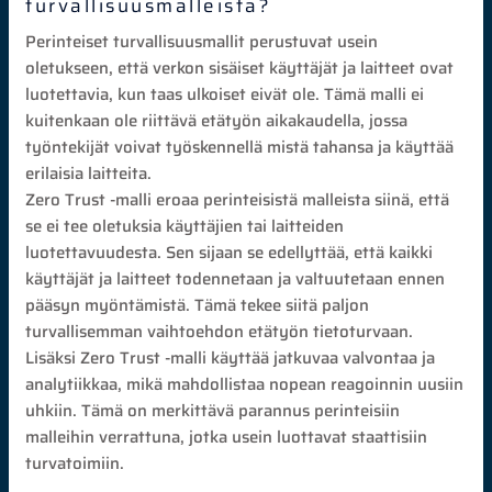
turvallisuusmalleista?
Perinteiset turvallisuusmallit perustuvat usein
oletukseen, että verkon sisäiset käyttäjät ja laitteet ovat
luotettavia, kun taas ulkoiset eivät ole. Tämä malli ei
kuitenkaan ole riittävä etätyön aikakaudella, jossa
työntekijät voivat työskennellä mistä tahansa ja käyttää
erilaisia laitteita.
Zero Trust -malli eroaa perinteisistä malleista siinä, että
se ei tee oletuksia käyttäjien tai laitteiden
luotettavuudesta. Sen sijaan se edellyttää, että kaikki
käyttäjät ja laitteet todennetaan ja valtuutetaan ennen
pääsyn myöntämistä. Tämä tekee siitä paljon
turvallisemman vaihtoehdon etätyön tietoturvaan.
Lisäksi Zero Trust -malli käyttää jatkuvaa valvontaa ja
analytiikkaa, mikä mahdollistaa nopean reagoinnin uusiin
uhkiin. Tämä on merkittävä parannus perinteisiin
malleihin verrattuna, jotka usein luottavat staattisiin
turvatoimiin.