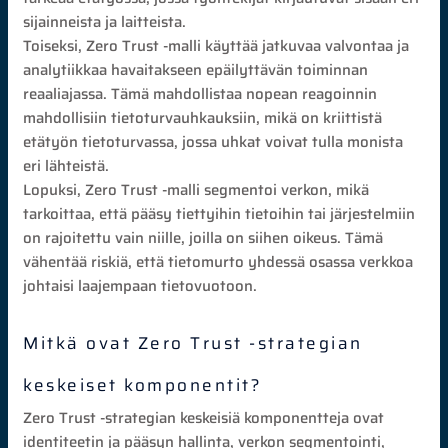
sijainneista ja laitteista.
Toiseksi, Zero Trust -malli käyttää jatkuvaa valvontaa ja
analytiikkaa havaitakseen epäilyttävän toiminnan
reaaliajassa. Tämä mahdollistaa nopean reagoinnin
mahdollisiin tietoturvauhkauksiin, mikä on kriittistä
etätyön tietoturvassa, jossa uhkat voivat tulla monista
eri lähteistä.
Lopuksi, Zero Trust -malli segmentoi verkon, mikä
tarkoittaa, että pääsy tiettyihin tietoihin tai järjestelmiin
on rajoitettu vain niille, joilla on siihen oikeus. Tämä
vähentää riskiä, että tietomurto yhdessä osassa verkkoa
johtaisi laajempaan tietovuotoon.
Mitkä ovat Zero Trust -strategian
keskeiset komponentit?
Zero Trust -strategian keskeisiä komponentteja ovat
identiteetin ja pääsyn hallinta, verkon segmentointi,