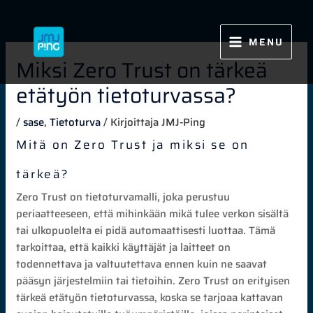
Siirry
sisältöön
MENU
Miksi Zero Trust on tärkeä
etätyön tietoturvassa?
/
sase
,
Tietoturva
/ Kirjoittaja
JMJ-Ping
Mitä on Zero Trust ja miksi se on
tärkeä?
Zero Trust on tietoturvamalli, joka perustuu
periaatteeseen, että mihinkään mikä tulee verkon sisältä
tai ulkopuolelta ei pidä automaattisesti luottaa. Tämä
tarkoittaa, että kaikki käyttäjät ja laitteet on
todennettava ja valtuutettava ennen kuin ne saavat
pääsyn järjestelmiin tai tietoihin. Zero Trust on erityisen
tärkeä etätyön tietoturvassa, koska se tarjoaa kattavan