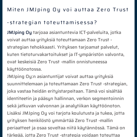
Miten JMJping Oy voi auttaa Zero Trust
-strategian toteuttamisessa?
JMJping Oy
tarjoaa asiantuntevia ICT-palveluita, jotka
voivat auttaa yrityksiä toteuttamaan Zero Trust -
strategian tehokkaasti. Yrityksen tarjoamat palvelut,
kuten tietoturvakartoitukset ja IT-ympäristön valvonta,
ovat keskeisiä Zero Trust -mallin onnistuneessa
käyttöönotossa.
JMJping Oy:n asiantuntijat voivat auttaa yrityksiä
suunnittelemaan ja toteuttamaan Zero Trust -strategian,
joka vastaa heidän erityistarpeitaan. Tämä voi sisältää
identiteetin ja pääsyn hallinnan, verkon segmentoinnin
sekä jatkuvan valvonnan ja analytiikan käyttöönoton.
Lisäksi JMJping Oy voi tarjota koulutusta ja tukea, jotta
yrityksen henkilöstö ymmärtää Zero Trust -mallin
periaatteet ja osaa soveltaa niitä käytännössä. Tämä on
tärkeää, jotta Zero Trust -strategia voidaan toteuttaa