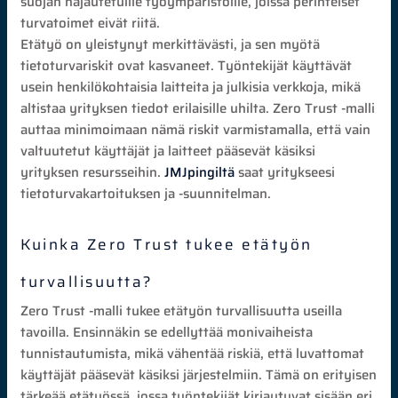
suojan hajautetuille työympäristöille, joissa perinteiset
turvatoimet eivät riitä.
Etätyö on yleistynyt merkittävästi, ja sen myötä
tietoturvariskit ovat kasvaneet. Työntekijät käyttävät
usein henkilökohtaisia laitteita ja julkisia verkkoja, mikä
altistaa yrityksen tiedot erilaisille uhilta. Zero Trust -malli
auttaa minimoimaan nämä riskit varmistamalla, että vain
valtuutetut käyttäjät ja laitteet pääsevät käsiksi
yrityksen resursseihin.
JMJpingiltä
saat yritykseesi
tietoturvakartoituksen ja -suunnitelman.
Kuinka Zero Trust tukee etätyön
turvallisuutta?
Zero Trust -malli tukee etätyön turvallisuutta useilla
tavoilla. Ensinnäkin se edellyttää monivaiheista
tunnistautumista, mikä vähentää riskiä, että luvattomat
käyttäjät pääsevät käsiksi järjestelmiin. Tämä on erityisen
tärkeää etätyössä, jossa työntekijät kirjautuvat sisään eri