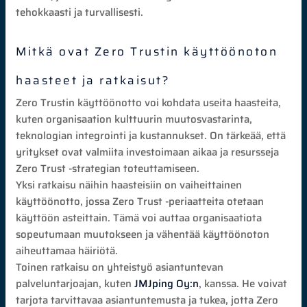
tehokkaasti ja turvallisesti.
Mitkä ovat Zero Trustin käyttöönoton
haasteet ja ratkaisut?
Zero Trustin käyttöönotto voi kohdata useita haasteita,
kuten organisaation kulttuurin muutosvastarinta,
teknologian integrointi ja kustannukset. On tärkeää, että
yritykset ovat valmiita investoimaan aikaa ja resursseja
Zero Trust -strategian toteuttamiseen.
Yksi ratkaisu näihin haasteisiin on vaiheittainen
käyttöönotto, jossa Zero Trust -periaatteita otetaan
käyttöön asteittain. Tämä voi auttaa organisaatiota
sopeutumaan muutokseen ja vähentää käyttöönoton
aiheuttamaa häiriötä.
Toinen ratkaisu on yhteistyö asiantuntevan
palveluntarjoajan, kuten
JMJping Oy:n
, kanssa. He voivat
tarjota tarvittavaa asiantuntemusta ja tukea, jotta Zero