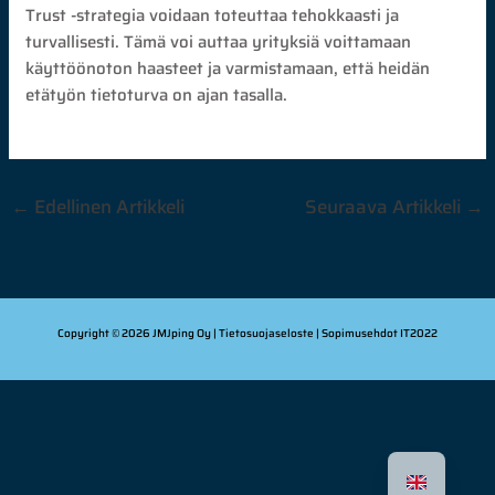
Trust -strategia voidaan toteuttaa tehokkaasti ja
turvallisesti. Tämä voi auttaa yrityksiä voittamaan
käyttöönoton haasteet ja varmistamaan, että heidän
etätyön tietoturva on ajan tasalla.
←
Edellinen Artikkeli
Seuraava Artikkeli
→
Copyright © 2026 JMJping Oy |
Tietosuojaseloste
| Sopimusehdot
IT2022