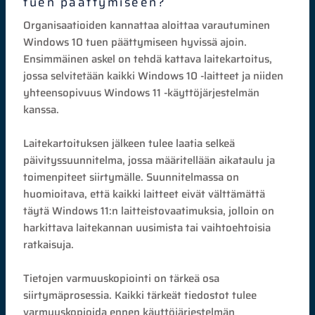
tuen päättymiseen?
Organisaatioiden kannattaa aloittaa varautuminen
Windows 10 tuen päättymiseen hyvissä ajoin.
Ensimmäinen askel on tehdä kattava laitekartoitus,
jossa selvitetään kaikki Windows 10 -laitteet ja niiden
yhteensopivuus Windows 11 -käyttöjärjestelmän
kanssa.
Laitekartoituksen jälkeen tulee laatia selkeä
päivityssuunnitelma, jossa määritellään aikataulu ja
toimenpiteet siirtymälle. Suunnitelmassa on
huomioitava, että kaikki laitteet eivät välttämättä
täytä Windows 11:n laitteistovaatimuksia, jolloin on
harkittava laitekannan uusimista tai vaihtoehtoisia
ratkaisuja.
Tietojen varmuuskopiointi on tärkeä osa
siirtymäprosessia. Kaikki tärkeät tiedostot tulee
varmuuskopioida ennen käyttöjärjestelmän