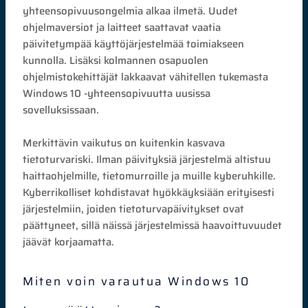
yhteensopivuusongelmia alkaa ilmetä. Uudet
ohjelmaversiot ja laitteet saattavat vaatia
päivitetympää käyttöjärjestelmää toimiakseen
kunnolla. Lisäksi kolmannen osapuolen
ohjelmistokehittäjät lakkaavat vähitellen tukemasta
Windows 10 -yhteensopivuutta uusissa
sovelluksissaan.
Merkittävin vaikutus on kuitenkin kasvava
tietoturvariski. Ilman päivityksiä järjestelmä altistuu
haittaohjelmille, tietomurroille ja muille kyberuhkille.
Kyberrikolliset kohdistavat hyökkäyksiään erityisesti
järjestelmiin, joiden tietoturvapäivitykset ovat
päättyneet, sillä näissä järjestelmissä haavoittuvuudet
jäävät korjaamatta.
Miten voin varautua Windows 10