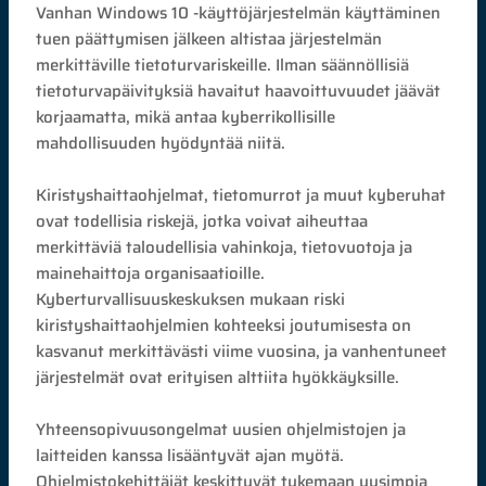
Vanhan Windows 10 -käyttöjärjestelmän käyttäminen
tuen päättymisen jälkeen altistaa järjestelmän
merkittäville tietoturvariskeille. Ilman säännöllisiä
tietoturvapäivityksiä havaitut haavoittuvuudet jäävät
korjaamatta, mikä antaa kyberrikollisille
mahdollisuuden hyödyntää niitä.
Kiristyshaittaohjelmat, tietomurrot ja muut kyberuhat
ovat todellisia riskejä, jotka voivat aiheuttaa
merkittäviä taloudellisia vahinkoja, tietovuotoja ja
mainehaittoja organisaatioille.
Kyberturvallisuuskeskuksen mukaan riski
kiristyshaittaohjelmien kohteeksi joutumisesta on
kasvanut merkittävästi viime vuosina, ja vanhentuneet
järjestelmät ovat erityisen alttiita hyökkäyksille.
Yhteensopivuusongelmat uusien ohjelmistojen ja
laitteiden kanssa lisääntyvät ajan myötä.
Ohjelmistokehittäjät keskittyvät tukemaan uusimpia