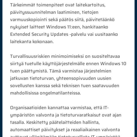
Tärkeimmät toimenpiteet ovat laitekartoitus,
päivityssuunnitelman laatiminen, tietojen
varmuuskopiointi sekä päätös siitä, päivitetäänkö
nykyiset laitteet Windows 11:een, hankitaanko
Extended Security Updates -palvelu vai uusitaanko
laitekanta kokonaan.
Turvallisuusriskien minimoimiseksi on suositeltavaa
siirtyä tuetulle käyttöjärjestelmälle ennen Windows 10
tuen päättymistä. Tämä varmistaa järjestelmien
jatkuvan tietoturvan, yhteensopivuuden uusien
sovellusten kanssa sekä teknisen tuen saatavuuden
mahdollisissa ongelmatilanteissa.
Organisaatioiden kannattaa varmistaa, että IT-
ympäristön valvonta ja tietoturvaratkaisut ovat ajan
tasalla. Keskitetty päätelaitteiden hallinta,
automaattiset päivitykset ja reaaliaikainen valvonta
auttavat ylläpitämään tietoturvallista IT-ympäristöä