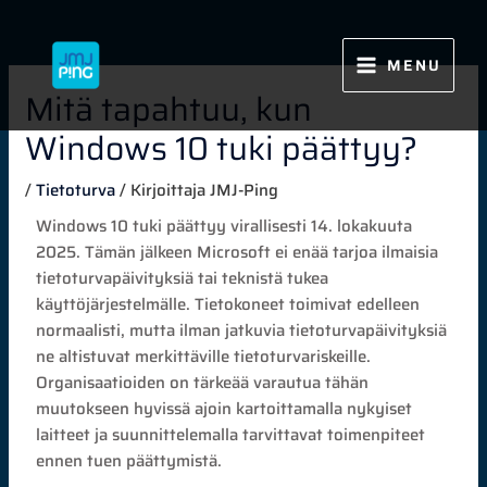
Siirry
sisältöön
MENU
Mitä tapahtuu, kun
Windows 10 tuki päättyy?
/
Tietoturva
/ Kirjoittaja
JMJ-Ping
Windows 10 tuki päättyy virallisesti 14. lokakuuta
2025. Tämän jälkeen Microsoft ei enää tarjoa ilmaisia
tietoturvapäivityksiä tai teknistä tukea
käyttöjärjestelmälle. Tietokoneet toimivat edelleen
normaalisti, mutta ilman jatkuvia tietoturvapäivityksiä
ne altistuvat merkittäville tietoturvariskeille.
Organisaatioiden on tärkeää varautua tähän
muutokseen hyvissä ajoin kartoittamalla nykyiset
laitteet ja suunnittelemalla tarvittavat toimenpiteet
ennen tuen päättymistä.