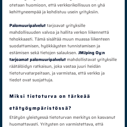
otetaan huomioon, että verkkorikollisuus on yhä
kehittyneempää ja kohdistuu usein yrityksiin.
Palomuuripalvelut
tarjoavat yrityksille
mahdollisuuden valvoa ja hallita verkon liikennettä
tehokkaasti. Tämä sisältää muun muassa liikenteen
suodattamisen, hyökkäysten tunnistamisen ja
estämisen sekä tietojen salauksen.
JMJping Oy:n
tarjoamat palomuuripalvelut
mahdollistavat yrityksille
räätälöidyn ratkaisun, joka vastaa juuri heidän
tietoturvatarpeitaan, ja varmistaa, että verkko ja
tiedot ovat suojattuja.
Miksi tietoturva on tärkeää
etätyöympäristössä?
Etätyön yleistyessä tietoturvan merkitys on kasvanut
huomattavasti. Yritysten on varmistettava, että