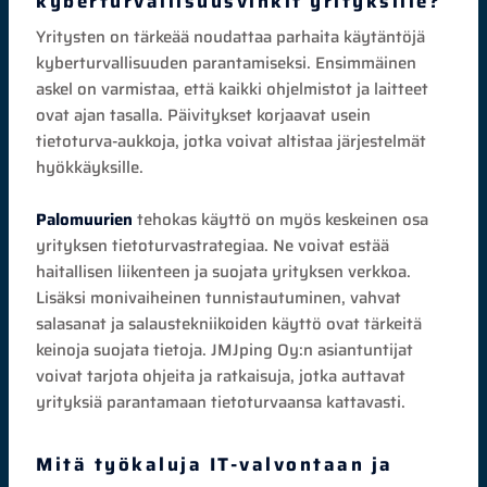
kyberturvallisuusvinkit yrityksille?
Yritysten on tärkeää noudattaa parhaita käytäntöjä
kyberturvallisuuden parantamiseksi. Ensimmäinen
askel on varmistaa, että kaikki ohjelmistot ja laitteet
ovat ajan tasalla. Päivitykset korjaavat usein
tietoturva-aukkoja, jotka voivat altistaa järjestelmät
hyökkäyksille.
Palomuurien
tehokas käyttö on myös keskeinen osa
yrityksen tietoturvastrategiaa. Ne voivat estää
haitallisen liikenteen ja suojata yrityksen verkkoa.
Lisäksi monivaiheinen tunnistautuminen, vahvat
salasanat ja salaustekniikoiden käyttö ovat tärkeitä
keinoja suojata tietoja. JMJping Oy:n asiantuntijat
voivat tarjota ohjeita ja ratkaisuja, jotka auttavat
yrityksiä parantamaan tietoturvaansa kattavasti.
Mitä työkaluja IT-valvontaan ja