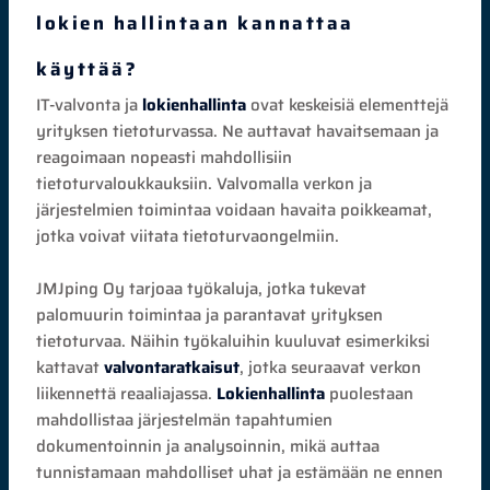
lokien hallintaan kannattaa
käyttää?
IT-valvonta ja
lokienhallinta
ovat keskeisiä elementtejä
yrityksen tietoturvassa. Ne auttavat havaitsemaan ja
reagoimaan nopeasti mahdollisiin
tietoturvaloukkauksiin. Valvomalla verkon ja
järjestelmien toimintaa voidaan havaita poikkeamat,
jotka voivat viitata tietoturvaongelmiin.
JMJping Oy tarjoaa työkaluja, jotka tukevat
palomuurin toimintaa ja parantavat yrityksen
tietoturvaa. Näihin työkaluihin kuuluvat esimerkiksi
kattavat
valvontaratkaisut
, jotka seuraavat verkon
liikennettä reaaliajassa.
Lokienhallinta
puolestaan
mahdollistaa järjestelmän tapahtumien
dokumentoinnin ja analysoinnin, mikä auttaa
tunnistamaan mahdolliset uhat ja estämään ne ennen