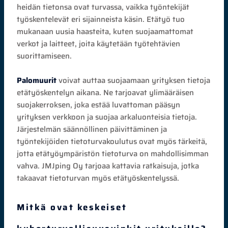
heidän tietonsa ovat turvassa, vaikka työntekijät
työskentelevät eri sijainneista käsin. Etätyö tuo
mukanaan uusia haasteita, kuten suojaamattomat
verkot ja laitteet, joita käytetään työtehtävien
suorittamiseen.
Palomuurit
voivat auttaa suojaamaan yrityksen tietoja
etätyöskentelyn aikana. Ne tarjoavat ylimääräisen
suojakerroksen, joka estää luvattoman pääsyn
yrityksen verkkoon ja suojaa arkaluonteisia tietoja.
Järjestelmän säännöllinen päivittäminen ja
työntekijöiden tietoturvakoulutus ovat myös tärkeitä,
jotta etätyöympäristön tietoturva on mahdollisimman
vahva. JMJping Oy tarjoaa kattavia ratkaisuja, jotka
takaavat tietoturvan myös etätyöskentelyssä.
Mitkä ovat keskeiset