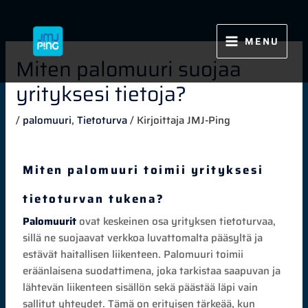
Siirry
sisältöön
MENU
Miten palomuuri suojaa
yrityksesi tietoja?
/
palomuuri
,
Tietoturva
/ Kirjoittaja
JMJ-Ping
Miten palomuuri toimii yrityksesi
tietoturvan tukena?
Palomuurit
ovat keskeinen osa yrityksen tietoturvaa,
sillä ne suojaavat verkkoa luvattomalta pääsyltä ja
estävät haitallisen liikenteen. Palomuuri toimii
eräänlaisena suodattimena, joka tarkistaa saapuvan ja
lähtevän liikenteen sisällön sekä päästää läpi vain
sallitut yhteydet. Tämä on erityisen tärkeää, kun