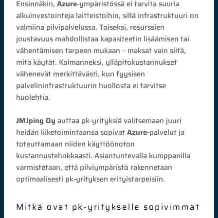
Ensinnäkin,
Azure
-ympäristössä ei tarvita suuria
alkuinvestointeja laitteistoihin, sillä infrastruktuuri on
valmiina pilvipalvelussa. Toiseksi, resurssien
joustavuus mahdollistaa kapasiteetin lisäämisen tai
vähentämisen tarpeen mukaan – maksat vain siitä,
mitä käytät. Kolmanneksi, ylläpitokustannukset
vähenevät merkittävästi, kun fyysisen
palvelininfrastruktuurin huollosta ei tarvitse
huolehtia.
JMJping Oy
auttaa pk-yrityksiä valitsemaan juuri
heidän liiketoimintaansa sopivat
Azure
-palvelut ja
toteuttamaan niiden käyttöönoton
kustannustehokkaasti. Asiantuntevalla kumppanilla
varmistetaan, että pilviympäristö rakennetaan
optimaalisesti pk-yrityksen erityistarpeisiin.
Mitkä ovat pk-yritykselle sopivimmat