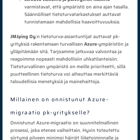
varmistavat, että ympäristö on aina ajan tasalla.
Säännölliset tietoturvatarkastukset auttavat
tunnistamaan mahdollisia haavoittuvuuksia.
JMJping Oy
:n tietoturva-asiantuntijat auttavat pk-
yrityksiä rakentamaan turvallisen
Azure
-ympäristön ja
ylläpitämään sitä. Tarjoamme jatkuvaa valvontaa ja
reagoimme nopeasti mahdollisiin uhkatilanteisiin.
Tietoturvallinen ympäristö on meille prioriteetti, sillä
puutteellinen tietoturva voi aiheuttaa merkittäviä
taloudellisia menetyksiä ja mainehaittoja.
Millainen on onnistunut Azure-
migraatio pk-yritykselle?
Onnistunut Azure-migraatio on suunnitelmallinen
prosessi, joka etenee vaiheittain. Hyvin toteutettu
siirtymä pilveen minimoi häiriöt liiketoiminnalle ja