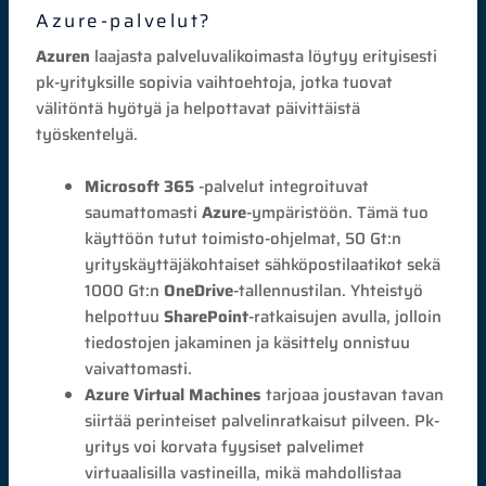
Azure-palvelut?
Azuren
laajasta palveluvalikoimasta löytyy erityisesti
pk-yrityksille sopivia vaihtoehtoja, jotka tuovat
välitöntä hyötyä ja helpottavat päivittäistä
työskentelyä.
Microsoft 365
-palvelut integroituvat
saumattomasti
Azure
-ympäristöön. Tämä tuo
käyttöön tutut toimisto-ohjelmat, 50 Gt:n
yrityskäyttäjäkohtaiset sähköpostilaatikot sekä
1000 Gt:n
OneDrive
-tallennustilan. Yhteistyö
helpottuu
SharePoint
-ratkaisujen avulla, jolloin
tiedostojen jakaminen ja käsittely onnistuu
vaivattomasti.
Azure Virtual Machines
tarjoaa joustavan tavan
siirtää perinteiset palvelinratkaisut pilveen. Pk-
yritys voi korvata fyysiset palvelimet
virtuaalisilla vastineilla, mikä mahdollistaa