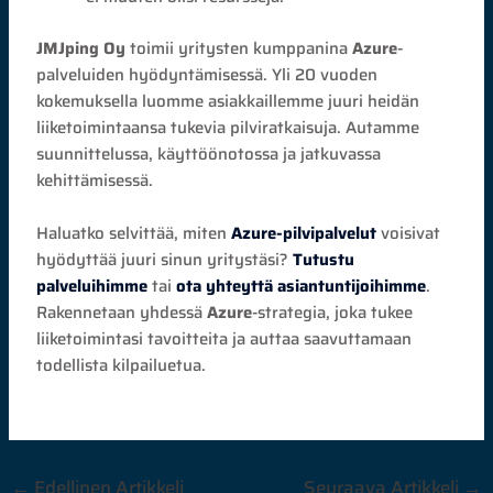
JMJping Oy
toimii yritysten kumppanina
Azure
-
palveluiden hyödyntämisessä. Yli 20 vuoden
kokemuksella luomme asiakkaillemme juuri heidän
liiketoimintaansa tukevia pilviratkaisuja. Autamme
suunnittelussa, käyttöönotossa ja jatkuvassa
kehittämisessä.
Haluatko selvittää, miten
Azure-pilvipalvelut
voisivat
hyödyttää juuri sinun yritystäsi?
Tutustu
palveluihimme
tai
ota yhteyttä asiantuntijoihimme
.
Rakennetaan yhdessä
Azure
-strategia, joka tukee
liiketoimintasi tavoitteita ja auttaa saavuttamaan
todellista kilpailuetua.
←
Edellinen Artikkeli
Seuraava Artikkeli
→