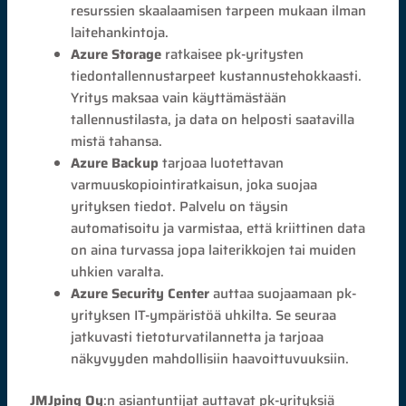
resurssien skaalaamisen tarpeen mukaan ilman
laitehankintoja.
Azure Storage
ratkaisee pk-yritysten
tiedontallennustarpeet kustannustehokkaasti.
Yritys maksaa vain käyttämästään
tallennustilasta, ja data on helposti saatavilla
mistä tahansa.
Azure Backup
tarjoaa luotettavan
varmuuskopiointiratkaisun, joka suojaa
yrityksen tiedot. Palvelu on täysin
automatisoitu ja varmistaa, että kriittinen data
on aina turvassa jopa laiterikkojen tai muiden
uhkien varalta.
Azure Security Center
auttaa suojaamaan pk-
yrityksen IT-ympäristöä uhkilta. Se seuraa
jatkuvasti tietoturvatilannetta ja tarjoaa
näkyvyyden mahdollisiin haavoittuvuuksiin.
JMJping Oy
:n asiantuntijat auttavat pk-yrityksiä