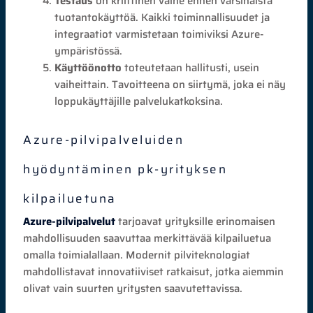
Testaus
on kriittinen vaihe ennen varsinaista
tuotantokäyttöä. Kaikki toiminnallisuudet ja
integraatiot varmistetaan toimiviksi Azure-
ympäristössä.
Käyttöönotto
toteutetaan hallitusti, usein
vaiheittain. Tavoitteena on siirtymä, joka ei näy
loppukäyttäjille palvelukatkoksina.
Azure-pilvipalveluiden
hyödyntäminen pk-yrityksen
kilpailuetuna
Azure-pilvipalvelut
tarjoavat yrityksille erinomaisen
mahdollisuuden saavuttaa merkittävää kilpailuetua
omalla toimialallaan. Modernit pilviteknologiat
mahdollistavat innovatiiviset ratkaisut, jotka aiemmin
olivat vain suurten yritysten saavutettavissa.