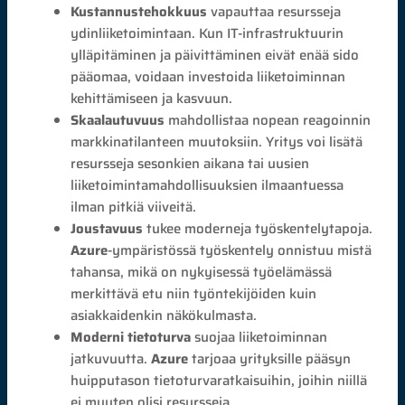
Kustannustehokkuus
vapauttaa resursseja
ydinliiketoimintaan. Kun IT-infrastruktuurin
ylläpitäminen ja päivittäminen eivät enää sido
pääomaa, voidaan investoida liiketoiminnan
kehittämiseen ja kasvuun.
Skaalautuvuus
mahdollistaa nopean reagoinnin
markkinatilanteen muutoksiin. Yritys voi lisätä
resursseja sesonkien aikana tai uusien
liiketoimintamahdollisuuksien ilmaantuessa
ilman pitkiä viiveitä.
Joustavuus
tukee moderneja työskentelytapoja.
Azure
-ympäristössä työskentely onnistuu mistä
tahansa, mikä on nykyisessä työelämässä
merkittävä etu niin työntekijöiden kuin
asiakkaidenkin näkökulmasta.
Moderni tietoturva
suojaa liiketoiminnan
jatkuvuutta.
Azure
tarjoaa yrityksille pääsyn
huipputason tietoturvaratkaisuihin, joihin niillä
ei muuten olisi resursseja.