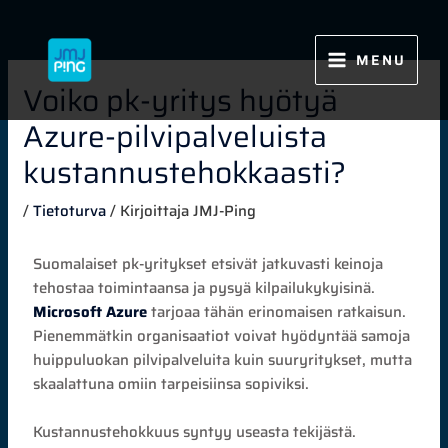
Siirry
sisältöön
MENU
Voiko pk-yritys hyötyä
Azure-pilvipalveluista
kustannustehokkaasti?
/
Tietoturva
/ Kirjoittaja
JMJ-Ping
Suomalaiset pk-yritykset etsivät jatkuvasti keinoja
tehostaa toimintaansa ja pysyä kilpailukykyisinä.
Microsoft Azure
tarjoaa tähän erinomaisen ratkaisun.
Pienemmätkin organisaatiot voivat hyödyntää samoja
huippuluokan pilvipalveluita kuin suuryritykset, mutta
skaalattuna omiin tarpeisiinsa sopiviksi.
Kustannustehokkuus syntyy useasta tekijästä.