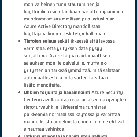
monivaiheinen tunnistautuminen ja
käyttöoikeuksien tarkkaan harkittu rajaaminen
muodostavat ensimmäisen puolustuslinjan.
Azure Active Directory mahdollistaa
käyttäjähallinnon keskitetyn hallinnan.
Tietojen salaus
sekä liikkeessä että levossa
varmistaa, että yrityksen data pysyy
suojattuna. Azure tarjoaa automaattisen
salauksen monille palveluille, mutta pk-
yritysten on tärkeää ymmärtää, mitä salataan
automaattisesti ja mitä varten tarvitaan
lisätoimenpiteitä.
Uhkien torjunta ja havainnointi
Azure Security
Centerin avulla antaa reaaliaikaisen näkyvyyden
tietoturvauhkiin. Järjestelmä tunnistaa
poikkeamia normaalissa käytössä ja varoittaa
mahdollisista ongelmista ennen kuin ne ehtivät
aiheuttaa vahinkoa.
Jatkuva valvonta ja päivitysten hallinta